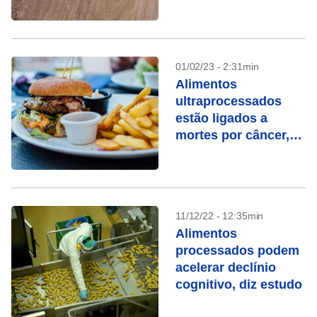
obesidade
01/02/23 - 2:31min
Alimentos
ultraprocessados ​​
estão ligados a
mortes por câncer,
segundo estudo
11/12/22 - 12:35min
Alimentos
processados podem
acelerar declínio
cognitivo, diz estudo