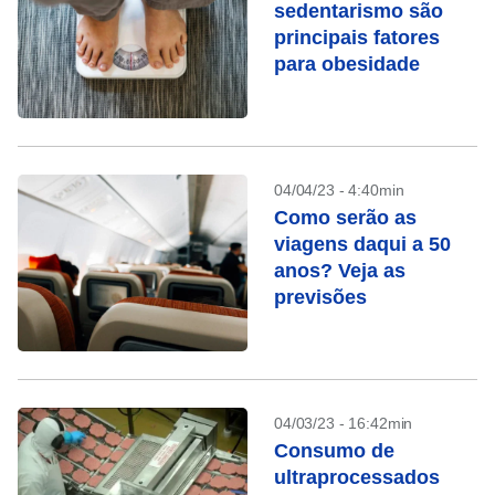
sedentarismo são
principais fatores
para obesidade
04/04/23 - 4:40min
Como serão as
viagens daqui a 50
anos? Veja as
previsões
04/03/23 - 16:42min
Consumo de
ultraprocessados