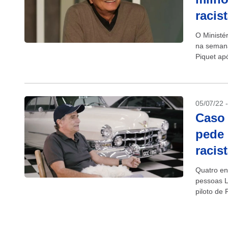
racis
O Ministér
na semana
Piquet ap
ação pede
05/07/22 
Caso 
pede 
racist
Quatro en
pessoas L
piloto de 
homofóbic