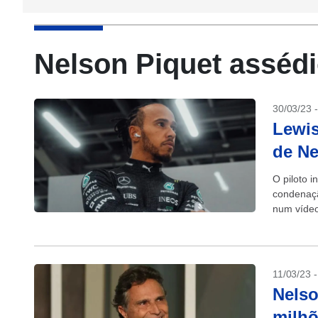
Nelson Piquet asséd
30/03/23 
Lewi
de Ne
O piloto 
condenação
num vídeo 
11/03/23 
Nelso
milhõ