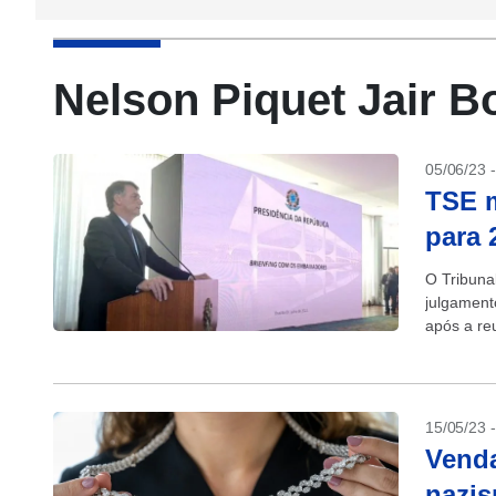
Nelson Piquet Jair B
05/06/23 
TSE m
para 
O Tribuna
julgament
após a re
no Palácio
15/05/23 
Venda
nazis