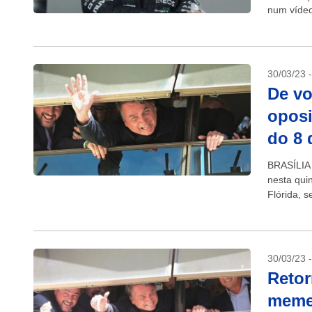
num vídeo 
30/03/23 
De vo
oposi
do 8 
BRASÍLIA 
nesta quin
Flórida, 
sede do P
30/03/23 
Retor
memes