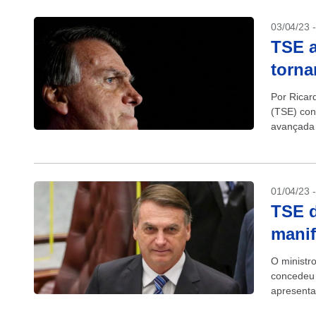
03/04/23 
TSE 
torna
Por Ricard
(TSE) con
avançada 
ter feito, 
01/04/23 
TSE d
manif
O ministro
concedeu 
apresenta
inelegibil