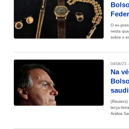
Bolso
Feder
O ex-presi
nesta quar
sobre o e
março....
04/04/23 
Na vé
Bolso
saudi
(Reuters)
terça-fei
Arábia Sa
determina