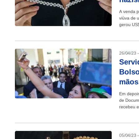
A venda po
viúva de 
gerou US$
26/04/23 
Servi
Bolso
mãos,
Em depoim
de Docume
recebeu e
Arábia Sau
05/04/23 