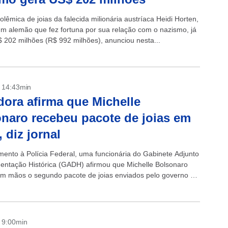
lêmica de joias da falecida milionária austríaca Heidi Horten,
um alemão que fez fortuna por sua relação com o nazismo, já
 202 milhões (R$ 992 milhões), anunciou nesta...
- 14:43min
dora afirma que Michelle
naro recebeu pacote de joias em
 diz jornal
ento à Polícia Federal, uma funcionária do Gabinete Adjunto
ntação Histórica (GADH) afirmou que Michelle Bolsonaro
m mãos o segundo pacote de joias enviados pelo governo da
dita. De acordo...
- 9:00min