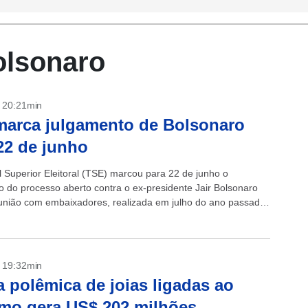
olsonaro
- 20:21min
arca julgamento de Bolsonaro
22 de junho
l Superior Eleitoral (TSE) marcou para 22 de junho o
o do processo aberto contra o ex-presidente Jair Bolsonaro
união com embaixadores, realizada em julho do ano passado,
 da...
- 19:32min
 polêmica de joias ligadas ao
mo gera US$ 202 milhões