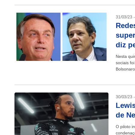
31/03/23 
Redes
super
diz p
Nesta quin
sociais fo
Bolsonaro 
30/03/23 
Lewi
de Ne
O piloto 
condenação