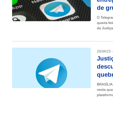
de gr
O Telegra
quarta-fei
da Justiça
26/04/23 
Justi
descu
quebr
BRASÍLIA 
nesta qua
plataform
decisão ju