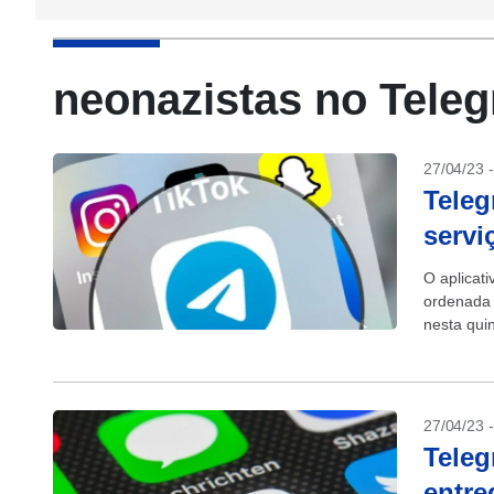
neonazistas no Tele
27/04/23 
Teleg
servi
O aplicat
ordenada 
nesta quin
Durov, no 
27/04/23 
Teleg
entre