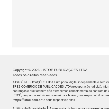
Copyright © 2026 - ISTOÉ PUBLICAÇÕES LTDA
Todos os direitos reservados.
A ISTOÉ PUBLICAÇÕES LTDA é um portal digital independente e sem vin
TRES COMÉRCIO DE PUBLICACÕES LTDA (recuperação judicial). Info
cobranças e que também não oferecemos cancelamento do contrato de a
ISTOÉ, tampouco autorizamos terceiros a fazê-lo, nos responsabilizamos
https://istoe.com.br
“
” e seus respectivos sites.
|
Política de Privacidade
Assessoria de Imprensa: grupoentre.im