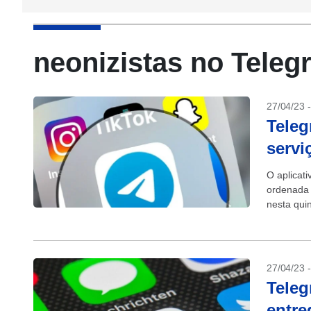
neonizistas no Teleg
27/04/23 
Teleg
servi
O aplicat
ordenada 
nesta quin
Durov, no 
27/04/23 
Teleg
entre