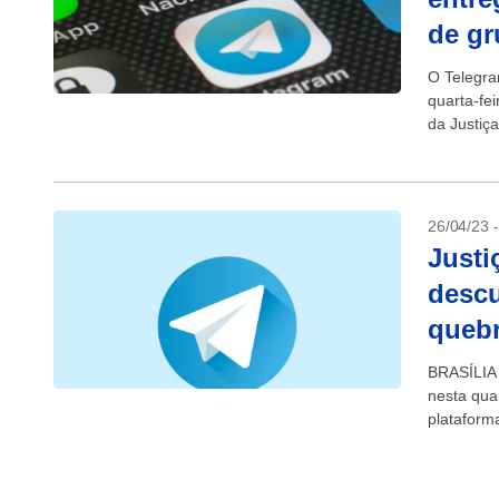
de gr
O Telegra
quarta-fei
da Justiça
26/04/23 
Justi
descu
quebr
BRASÍLIA 
nesta qua
plataform
decisão ju