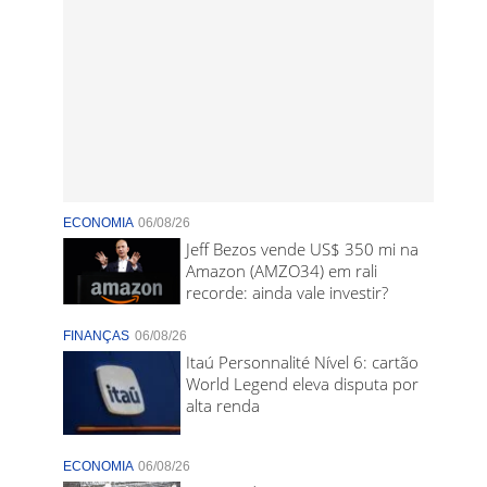
ECONOMIA
06/08/26
Jeff Bezos vende US$ 350 mi na
Amazon (AMZO34) em rali
recorde: ainda vale investir?
FINANÇAS
06/08/26
Itaú Personnalité Nível 6: cartão
World Legend eleva disputa por
alta renda
ECONOMIA
06/08/26