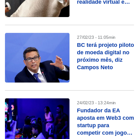
realidade virtual em
até 33%
27/02/23 - 11:05min
BC terá projeto piloto
de moeda digital no
próximo mês, diz
Campos Neto
24/02/23 - 13:24min
Fundador da EA
aposta em Web3 com
startup para
competir com jogos