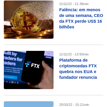
11/11/22 - 21:38min
Falência: em menos
de uma semana, CEO
da FTX perde US$ 16
bilhões
11/11/22 - 13:50min
Plataforma de
criptomoedas FTX
quebra nos EUA e
fundador renuncia
20/10/22 - 15:21min