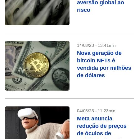
aversão global ao
risco
14/03/23 - 13:41min
Nova geração de
bitcoin NFTs é
vendida por milhões
de dólares
04/03/23 - 11:23min
Meta anuncia
redução de preços
de óculos de