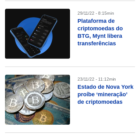
29/11/22 - 8:15min
Plataforma de
criptomoedas do
BTG, Mynt libera
transferências
23/11/22 - 11:12min
Estado de Nova York
proíbe ‘mineração’
de criptomoedas