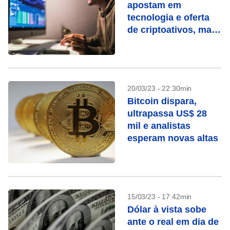
apostam em
tecnologia e oferta
de criptoativos, mas
na espera por
regulação
20/03/23 - 22:30min
Bitcoin dispara,
ultrapassa US$ 28
mil e analistas
esperam novas altas
15/03/23 - 17:42min
Dólar à vista sobe
ante o real em dia de