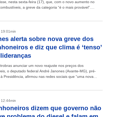
isse, nesta sexta-feira (17), que, com o novo aumento no
combustíveis, a greve da categoria “é o mais provável”.
 um...
- 19:01min
es alerta sobre nova greve dos
honeiros e diz que clima é ‘tenso’
 lideranças
trobras anunciar um novo reajuste nos preços dos
eis, o deputado federal André Janones (Avante-MG), pré-
 à Presidência, afirmou nas redes sociais que “uma nova
 caminhoneiros pode estourar a qualquer...
- 12:44min
nhoneiros dizem que governo não
ve problema do diesel e falam em