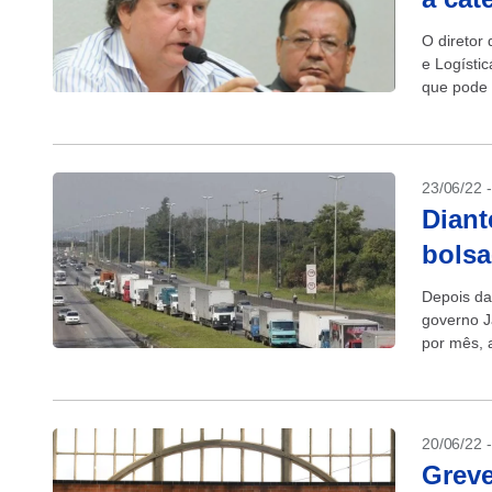
O diretor
e Logístic
que pode 
caminhone
23/06/22 
Diant
bolsa
Depois da
governo J
por mês, a
20/06/22 
Greve