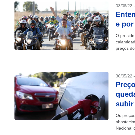
03/06/22 
Enten
e por
O preside
calamidade
preços do
uma bala 
30/05/22 
Preço
queda
subir
Os preços
abasteci
Nacional 
do País, o