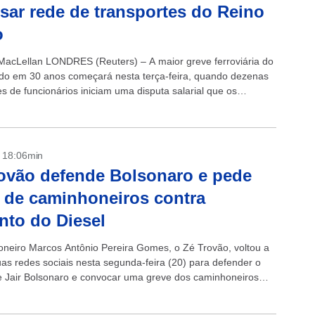
isar rede de transportes do Reino
o
 MacLellan LONDRES (Reuters) – A maior greve ferroviária do
do em 30 anos começará nesta terça-feira, quando dezenas
s de funcionários iniciam uma disputa salarial que os
 alertam que...
- 18:06min
ovão defende Bolsonaro e pede
 de caminhoneiros contra
to do Diesel
neiro Marcos Antônio Pereira Gomes, o Zé Trovão, voltou a
uas redes sociais nesta segunda-feira (20) para defender o
e Jair Bolsonaro e convocar uma greve dos caminhoneiros
ta...