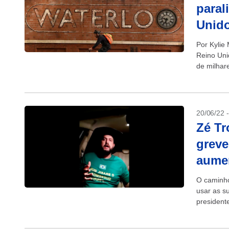
paral
Unid
Por Kylie
Reino Uni
de milhare
sindicatos
20/06/22 
Zé Tr
greve
aumen
O caminho
usar as s
president
contra a al