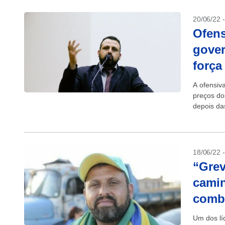
20/06/22 
Ofens
gover
força
A ofensiv
preços do
depois das
presidente
18/06/22 
“Grev
camin
combu
Um dos lí