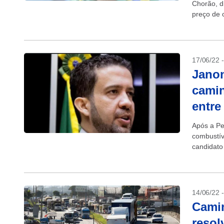
Chorão, d
preço de 
Chorão foi
17/06/22 
Janon
camin
entre
Após a Pe
combustív
candidato
greve dos
14/06/22 
Cami
resol