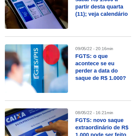
partir desta quarta
(11); veja calendário
09/05/22 - 20:16min
FGTS: o que
acontece se eu
perder a data do
saque de R$ 1.000?
08/05/22 - 16:21min
FGTS: novo saque
extraordinário de R$
1.000 pode ser feito