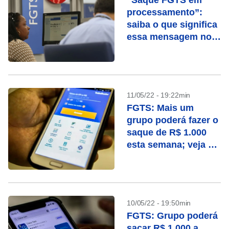
“Saque FGTS em
processamento”:
saiba o que significa
essa mensagem no
app
11/05/22 - 19:22min
FGTS: Mais um
grupo poderá fazer o
saque de R$ 1.000
esta semana; veja as
datas
10/05/22 - 19:50min
FGTS: Grupo poderá
sacar R$ 1.000 a