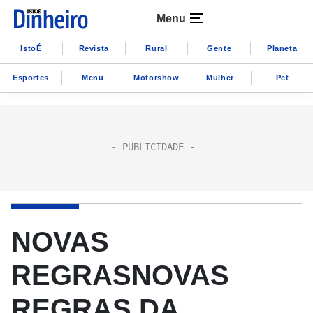
Menu
IstoÉ
Revista
Rural
Gente
Planeta
Esportes
Menu
Motorshow
Mulher
Pet
NOVAS
REGRASNOVAS
REGRAS DA