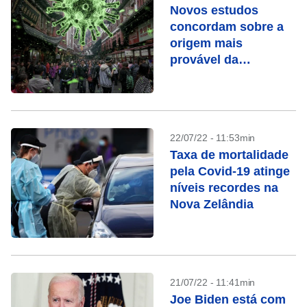
Novos estudos
concordam sobre a
origem mais
provável da
pandemia de Covid-
19
22/07/22 - 11:53min
Taxa de mortalidade
pela Covid-19 atinge
níveis recordes na
Nova Zelândia
21/07/22 - 11:41min
Joe Biden está com