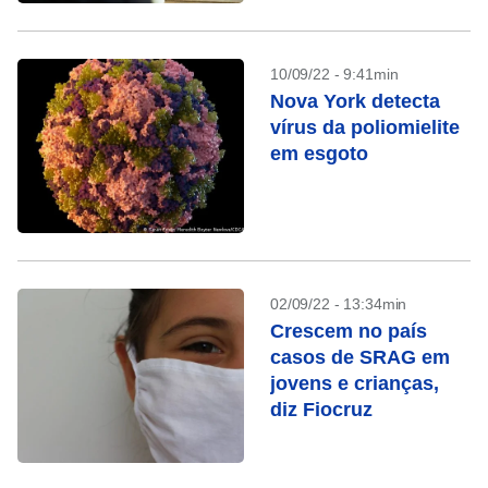
10/09/22 - 9:41min
Nova York detecta
vírus da poliomielite
em esgoto
02/09/22 - 13:34min
Crescem no país
casos de SRAG em
jovens e crianças,
diz Fiocruz