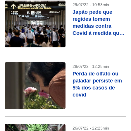
29/07/22 - 10:53min
Japão pede que
regiões tomem
medidas contra
Covid à medida que
variante se espalha
28/07/22 - 12:28min
Perda de olfato ou
paladar persiste em
5% dos casos de
covid
26/07/22 - 22:23min