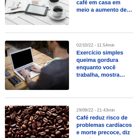
café em casa em
meio a aumento de
preço, diz OIC
02/10/22 - 11:54min
Exercício simples
queima gordura
enquanto você
trabalha, mostra
estudo
29/09/22 - 21:43min
Café reduz risco de
problemas cardíacos
e morte precoce, diz