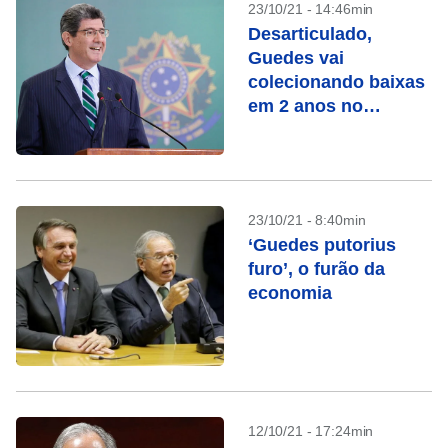
23/10/21 - 14:46min
Desarticulado,
Guedes vai
colecionando baixas
em 2 anos no
governo
23/10/21 - 8:40min
‘Guedes putorius
furo’, o furão da
economia
12/10/21 - 17:24min