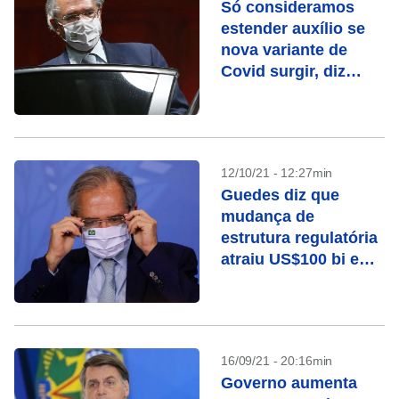
Só consideramos
estender auxílio se
nova variante de
Covid surgir, diz
Guedes
12/10/21 - 12:27min
Guedes diz que
mudança de
estrutura regulatória
atraiu US$100 bi em
compromissos de
investimentos
16/09/21 - 20:16min
Governo aumenta