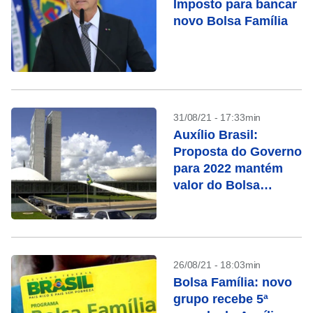
Imposto para bancar
novo Bolsa Família
31/08/21 - 17:33min
Auxílio Brasil:
Proposta do Governo
para 2022 mantém
valor do Bolsa
Família
26/08/21 - 18:03min
Bolsa Família: novo
grupo recebe 5ª