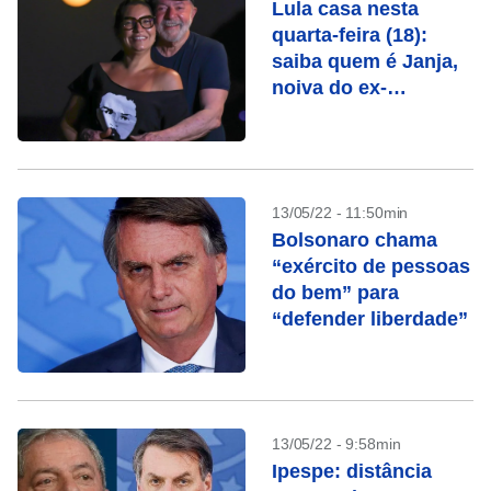
Lula casa nesta
quarta-feira (18):
saiba quem é Janja,
noiva do ex-
presidente
13/05/22 - 11:50min
Bolsonaro chama
“exército de pessoas
do bem” para
“defender liberdade”
13/05/22 - 9:58min
Ipespe: distância