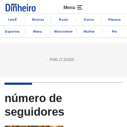
Menu
IstoÉ
Revista
Rural
Gente
Planeta
Esportes
Menu
Motorshow
Mulher
Pet
número de
seguidores