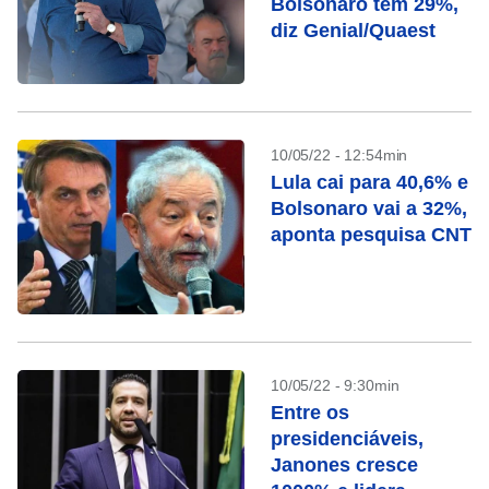
Bolsonaro tem 29%,
diz Genial/Quaest
10/05/22 - 12:54min
Lula cai para 40,6% e
Bolsonaro vai a 32%,
aponta pesquisa CNT
10/05/22 - 9:30min
Entre os
presidenciáveis,
Janones cresce