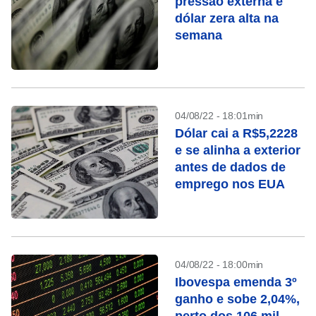
pressão externa e
dólar zera alta na
semana
04/08/22 - 18:01min
Dólar cai a R$5,2228
e se alinha a exterior
antes de dados de
emprego nos EUA
04/08/22 - 18:00min
Ibovespa emenda 3º
ganho e sobe 2,04%,