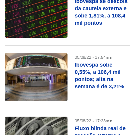
Ibovespa se descola
da cautela externa e
sobe 1,81%, a 108,4
mil pontos
05/08/22 - 17:54min
Ibovespa sobe
0,55%, a 106,4 mil
pontos; alta na
semana é de 3,21%
05/08/22 - 17:23min
Fluxo blinda real de