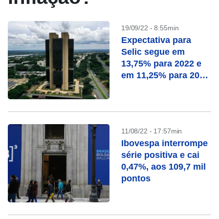
19/09/22 - 8:55min
Expectativa para
Selic segue em
13,75% para 2022 e
em 11,25% para 2023
no Focus
11/08/22 - 17:57min
Ibovespa interrompe
série positiva e cai
0,47%, aos 109,7 mil
pontos