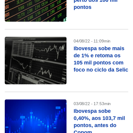
perto dos 106 mil
pontos
04/08/22 - 11:09min
Ibovespa sobe mais
de 1% e retoma os
105 mil pontos com
foco no ciclo da Selic
03/08/22 - 17:53min
Ibovespa sobe
0,40%, aos 103,7 mil
pontos, antes do
Copom