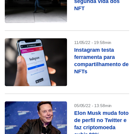
segunda vida dos
NFT
11/05/22 - 19:58min
Instagram testa
ferramenta para
compartilhamento de
NFTs
05/05/22 - 13:58min
Elon Musk muda foto
de perfil no Twitter e
faz criptomoeda