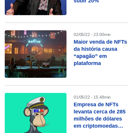
subir 20%
02/05/22 - 23:00min
Maior venda de NFTs
da história causa
“apagão” em
plataforma
01/05/22 - 15:48min
Empresa de NFTs
levanta cerca de 285
milhões de dólares
em criptomoedas