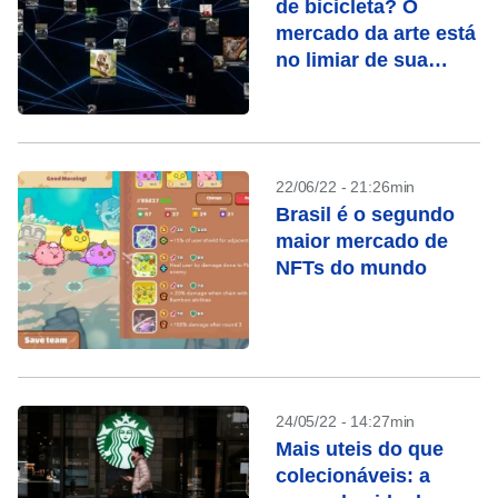
de bicicleta? O
mercado da arte está
no limiar de sua
maior fronteira
22/06/22 - 21:26min
Brasil é o segundo
maior mercado de
NFTs do mundo
24/05/22 - 14:27min
Mais uteis do que
colecionáveis: a