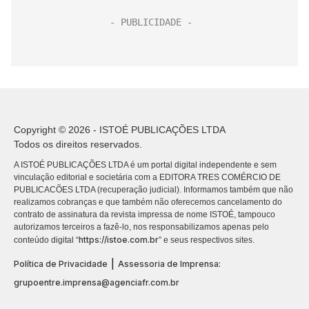
Copyright © 2026 - ISTOÉ PUBLICAÇÕES LTDA
Todos os direitos reservados.
A ISTOÉ PUBLICAÇÕES LTDA é um portal digital independente e sem
vinculação editorial e societária com a EDITORA TRES COMÉRCIO DE
PUBLICACÕES LTDA (recuperação judicial). Informamos também que não
realizamos cobranças e que também não oferecemos cancelamento do
contrato de assinatura da revista impressa de nome ISTOÉ, tampouco
autorizamos terceiros a fazê-lo, nos responsabilizamos apenas pelo
https://istoe.com.br
conteúdo digital “
” e seus respectivos sites.
|
Política de Privacidade
Assessoria de Imprensa:
grupoentre.imprensa@agenciafr.com.br