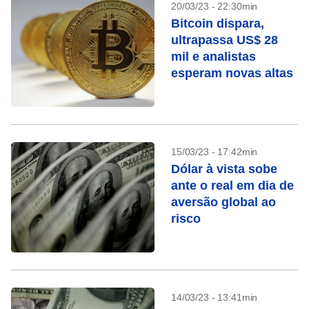
20/03/23 - 22:30min
Bitcoin dispara,
ultrapassa US$ 28
mil e analistas
esperam novas altas
15/03/23 - 17:42min
Dólar à vista sobe
ante o real em dia de
aversão global ao
risco
14/03/23 - 13:41min