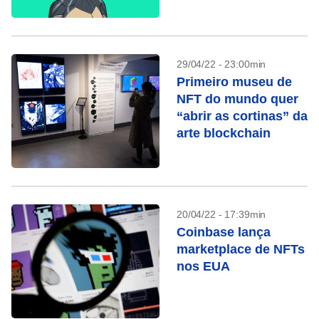
com venda de
terrenos virtuais
29/04/22 - 23:00min
Primeiro museu de
NFT do mundo quer
“abrir as cortinas” da
arte blockchain
20/04/22 - 17:39min
Coinbase lança
marketplace de NFTs
nos EUA