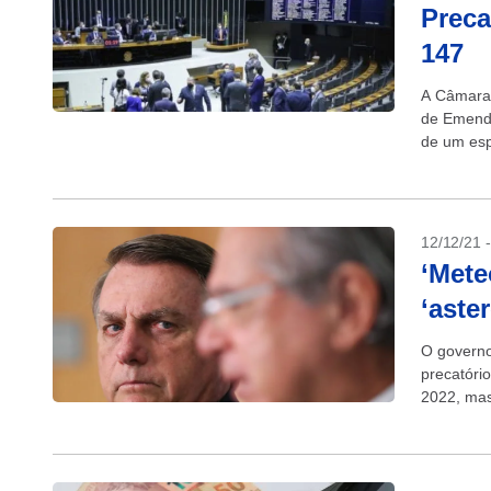
Preca
147
A Câmara 
de Emenda
de um esp
12/12/21 
‘Mete
‘aste
O governo
precatóri
2022, mas
próximos 