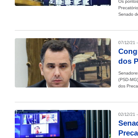
Os pontos
Precatóri
Senado de
acordo do
07/12/21 
Cong
dos P
Senadores
(PSD-MG),
dos Preca
espaço fis
02/12/21 
Senad
Preca