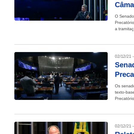
Câma
O Senado 
Precatóri
a tramita
02/12/21 
Senad
Preca
Os senado
texto-bas
Precatóri
um mínimo
02/12/21 