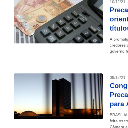
10/12/21 
Preca
orien
título
A promulg
credores 
governo fe
dívidas do
08/12/21 
Cong
Preca
para 
BRASÍLIA 
feira os 
Câmara e 