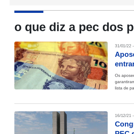
o que diz a pec dos 
31/01/22 
Apose
entra
Os aposen
garantira
lista de p
16/12/21 
Congr
PEC e