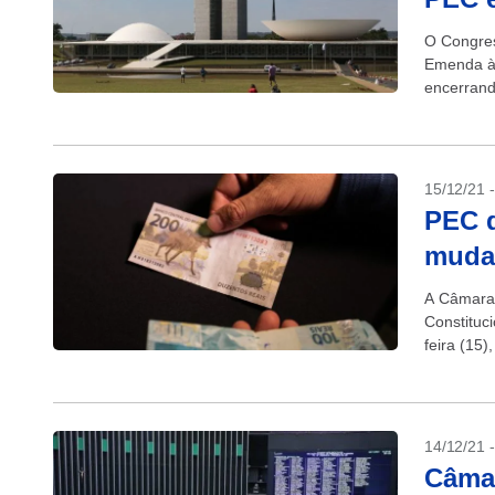
O Congres
Emenda à 
encerrand
um espaço 
15/12/21 
PEC d
muda
A Câmara
Constituc
feira (15)
deputados 
14/12/21 
Câmar