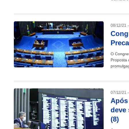
pagamento
08/12/21 
Cong
Preca
O Congres
Proposta 
promulgaç
Senadores
07/12/21 
Após 
deve 
(8)