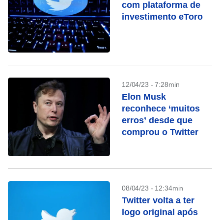
com plataforma de
investimento eToro
12/04/23 - 7:28min
Elon Musk
reconhece ‘muitos
erros’ desde que
comprou o Twitter
08/04/23 - 12:34min
Twitter volta a ter
logo original após