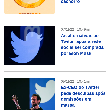
cachorro
07/11/22 - 19:49min
As alternativas ao
Twitter após a rede
social ser comprada
por Elon Musk
05/11/22 - 19:41min
Ex-CEO do Twitter
pede desculpas após
demissões em
massa