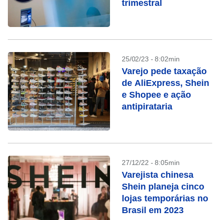
trimestral
25/02/23 - 8:02min
Varejo pede taxação
de AliExpress, Shein
e Shopee e ação
antipirataria
27/12/22 - 8:05min
Varejista chinesa
Shein planeja cinco
lojas temporárias no
Brasil em 2023