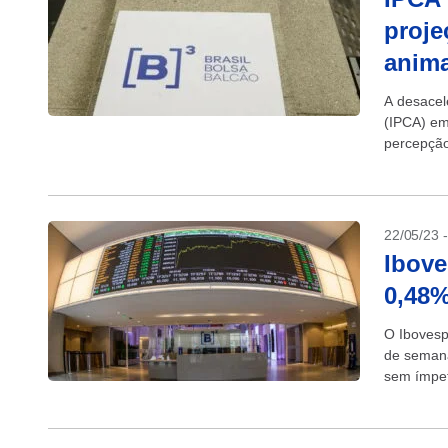
proje
anim
A desacel
(IPCA) em
percepção
isso,...
22/05/23 
Ibove
0,48%
O Ibovesp
de semana
sem ímpet