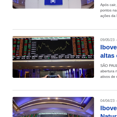
Após cair
pontos na
ações da 
ao lucro...
09/05/23 
Ibove
altas
SÃO PAULO
abertura 
ativos de 
China,...
04/04/23 
Ibove
Natu