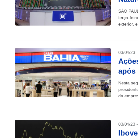
SÃO PAULO
terça-feir
exterior, 
da...
03/04/23 
Ações
após 
Nesta seg
president
da empres
03/04/23 
Ibove