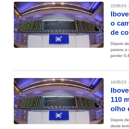
22/05/23 
Ibove
o cam
de c
Depois de
passou a 
perder 0,
16/05/23 
Ibove
110 m
olho 
Depois de
deste tex