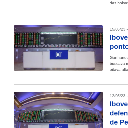
das bolsa
15/05/23 
Ibove
ponto
Ganhando 
buscava m
oitava alt
12/05/23 
Ibove
defen
de Pe