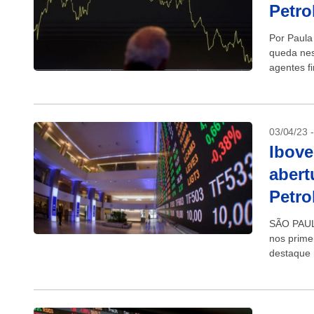
Petro
Por Paula
queda nes
agentes f
fiscal e p
03/04/23 
Ibove
abert
Petro
SÃO PAULO
nos prime
destaque 
avançavam