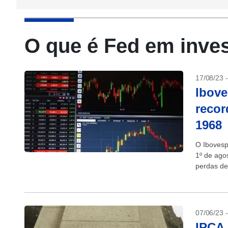
O que é Fed em inve
17/08/23 
Ibove
recor
1968
O Ibovesp
1º de agos
perdas de 
07/06/23 
IPCA 