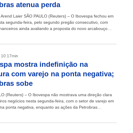
bras atenua perda
 Arend Laier SÃO PAULO (Reuters) – O Ibovespa fechou em
ta segunda-feira, pelo segundo pregão consecutivo, com
inanceiros ainda avaliando a proposta do novo arcabouço
onderando os potenciais...
- 10:17min
spa mostra indefinição na
ura com varejo na ponta negativa;
bras sobe
 (Reuters) – O Ibovespa não mostrava uma direção clara
iros negócios nesta segunda-feira, com o setor de varejo em
na ponta negativa, enquanto as ações da Petrobras
 forte em...