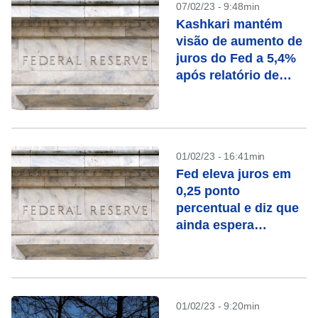
07/02/23 - 9:48min
Kashkari mantém
visão de aumento de
juros do Fed a 5,4%
após relatório de
empregos
“surpreendente”
01/02/23 - 16:41min
Fed eleva juros em
0,25 ponto
percentual e diz que
ainda espera
entregar “aumentos
contínuos”
01/02/23 - 9:20min