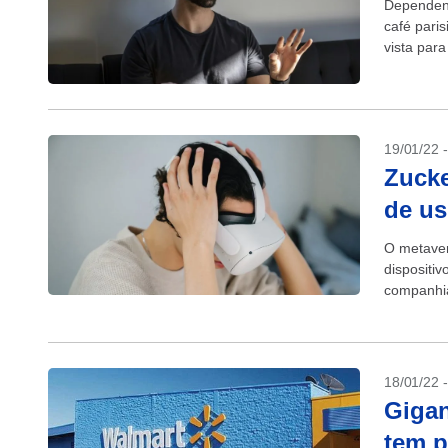
Dependend
café pari
vista para
19/01/22 
Zucke
de us
O metaver
dispositi
companhia
que...
18/01/22 
Gigan
tem p