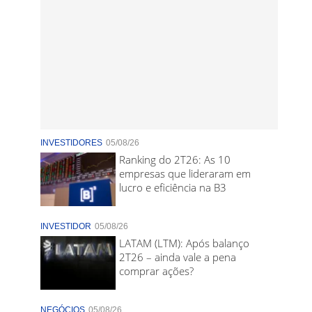
INVESTIDORES
05/08/26
Ranking do 2T26: As 10
empresas que lideraram em
lucro e eficiência na B3
INVESTIDOR
05/08/26
LATAM (LTM): Após balanço
2T26 – ainda vale a pena
comprar ações?
NEGÓCIOS
05/08/26