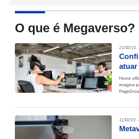
O que é Megaverso?
21/02/22 
Confi
atuar
Home offi
imagina p
PageGroup
algumas p
11/02/22 
Metav