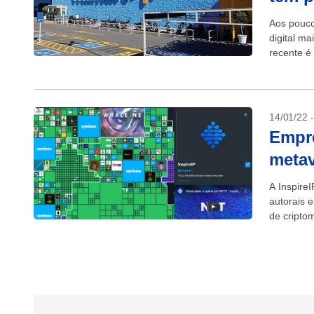
Aos pouco
digital m
recente é
14/01/22 
Empre
metav
A InspireI
autorais 
de cripto
convertid