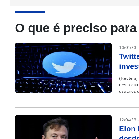
O que é preciso para
13/04/23 
Twitt
inves
(Reuters)
nesta quin
usuários 
12/04/23 
Elon 
desde