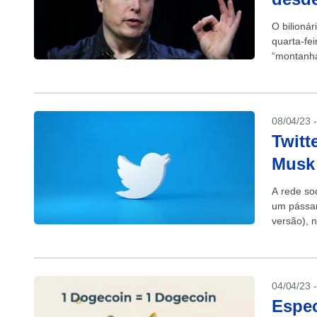
O bilioná
quarta-fe
“montanha
depois de 
08/04/23 
Twitt
Musk 
A rede soc
um pássar
versão), 
04/04/23 
Espec