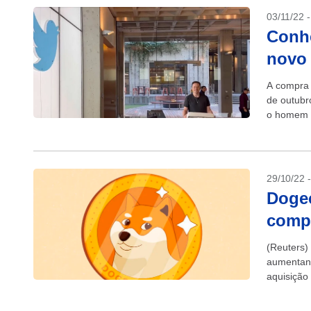
03/11/22 
Conhe
novo 
A compra d
de outubr
o homem m
29/10/22 
Dogec
compr
(Reuters)
aumentan
aquisição
criptomoed