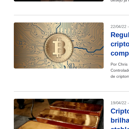
desejo já
estabelec
22/04/22 
Regul
cript
compl
Por Chri
Controlad
de cripto
regras de
19/04/22 
Cript
brilh