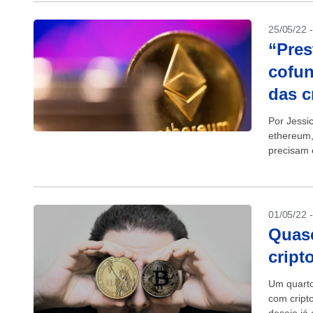
25/05/22 
“Pres
cofun
das 
Por Jessi
ethereum,
precisam 
após uma
01/05/22 
Quase
crip
Um quarto
com cript