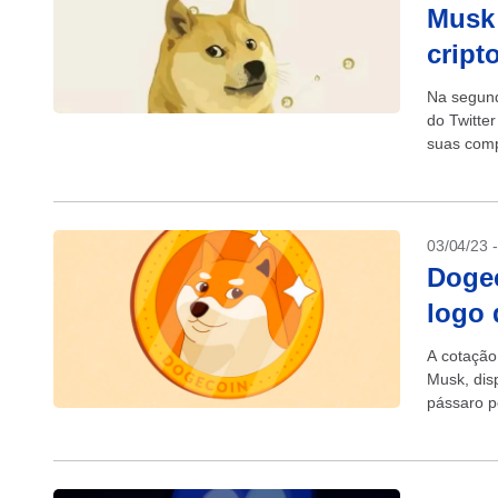
Musk 
cript
Na segund
do Twitte
suas compa
03/04/23 
Dogec
logo 
A cotação
Musk, disp
pássaro p
cripto...