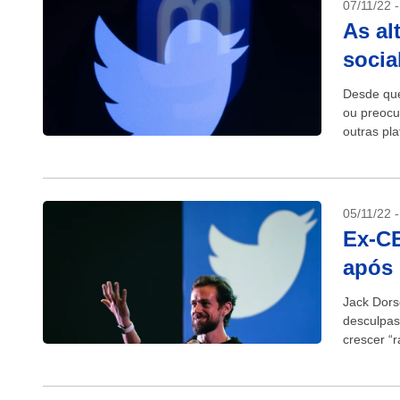
07/11/22 
As al
socia
Desde que
ou preocu
outras pl
o medo de
05/11/22 
Ex-CE
após
Jack Dors
desculpas 
crescer “
demitir...