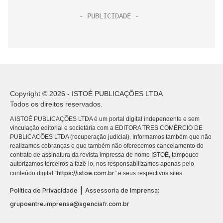
Copyright © 2026 - ISTOÉ PUBLICAÇÕES LTDA
Todos os direitos reservados.
A ISTOÉ PUBLICAÇÕES LTDA é um portal digital independente e sem
vinculação editorial e societária com a EDITORA TRES COMÉRCIO DE
PUBLICACÕES LTDA (recuperação judicial). Informamos também que não
realizamos cobranças e que também não oferecemos cancelamento do
contrato de assinatura da revista impressa de nome ISTOÉ, tampouco
autorizamos terceiros a fazê-lo, nos responsabilizamos apenas pelo
https://istoe.com.br
conteúdo digital “
” e seus respectivos sites.
|
Política de Privacidade
Assessoria de Imprensa:
grupoentre.imprensa@agenciafr.com.br