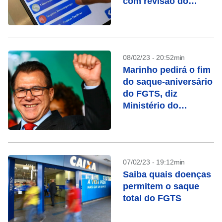
com revisão do
FGTS
08/02/23 - 20:52min
Marinho pedirá o fim
do saque-aniversário
do FGTS, diz
Ministério do
Trabalho
07/02/23 - 19:12min
Saiba quais doenças
permitem o saque
total do FGTS