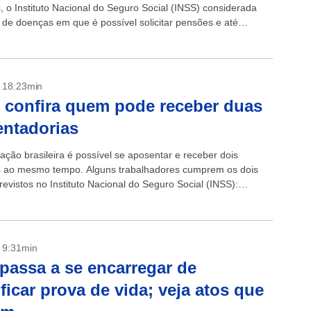
s, o Instituto Nacional do Seguro Social (INSS) considerada
 de doenças em que é possível solicitar pensões e até
ir aposentadoria por invalidez. ...
- 18:23min
 confira quem pode receber duas
ntadorias
lação brasileira é possível se aposentar e receber dois
s ao mesmo tempo. Alguns trabalhadores cumprem os dois
evistos no Instituto Nacional do Seguro Social (INSS):
ral de Previdência Social (RGPS) e...
- 9:31min
passa a se encarregar de
ificar prova de vida; veja atos que