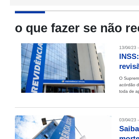
o que fazer se não r
13/04/23 
INSS:
revis
O Supremo
acórdão d
toda de a
(INSS). C
03/04/23 
Saiba
morte