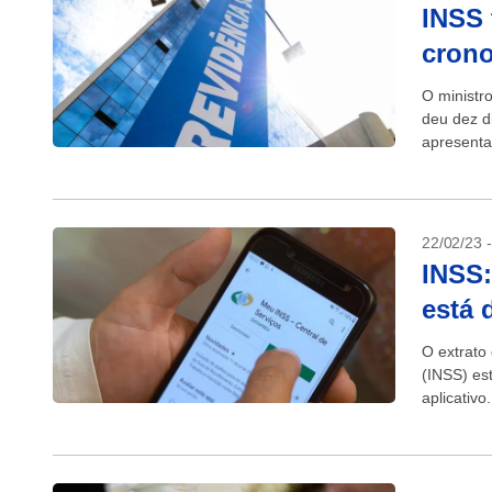
INSS 
crono
O ministr
deu dez d
apresenta
da chamad
22/02/23 
INSS:
está 
O extrato
(INSS) es
aplicativ
anualmente