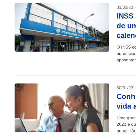
01/02/23 
INSS 
de um
calen
O INSS co
benefício
aposentad
inflação m
30/01/23 
Conhe
vida 
Uma grand
2023 é qu
beneficiár