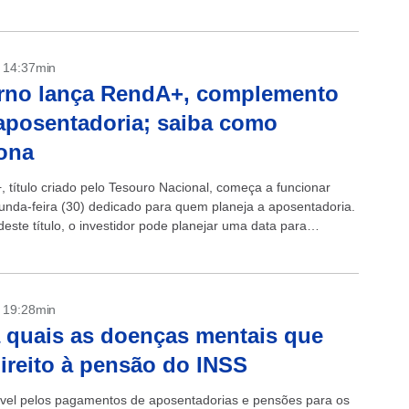
- 14:37min
rno lança RendA+, complemento
aposentadoria; saiba como
ona
 título criado pelo Tesouro Nacional, começa a funcionar
unda-feira (30) dedicado para quem planeja a aposentadoria.
este título, o investidor pode planejar uma data para
oria garantindo o recebimento...
- 19:28min
 quais as doenças mentais que
ireito à pensão do INSS
el pelos pagamentos de aposentadorias e pensões para os