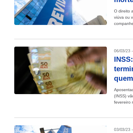
O direito
viúva ou 
companheir
06/03/23 
INSS:
termi
quem
Aposentad
(INSS) vã
fevereiro
com cartão
03/03/23 