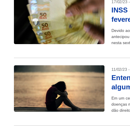
17/02/23 
INSS 
fever
Devido ao
antecipou
nesta sex
do mês de
11/02/23 
Enten
algum
Em um cen
doenças m
dão direi
invalidez. 