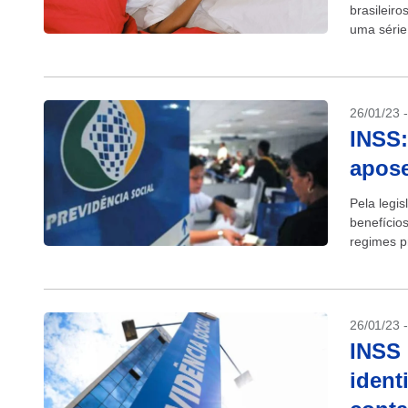
brasileiro
uma série
mesmo ped
26/01/23 
INSS:
apose
Pela legis
benefício
regimes pr
Regime Ge
26/01/23 
INSS 
ident