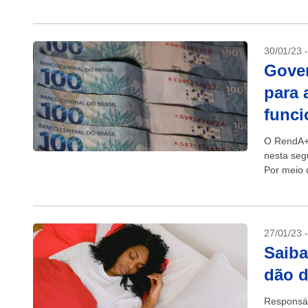
30/01/23 
Gove
para 
funci
O RendA+,
nesta seg
Por meio d
aposentad
27/01/23 
Saiba
dão d
Responsáv