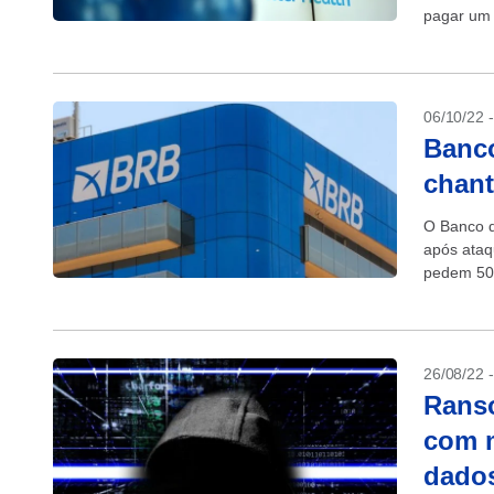
pagar um 
com droga
06/10/22 
Banco
chant
O Banco d
após ataq
pedem 50 
foi acessa
26/08/22 
Ranso
com m
dado