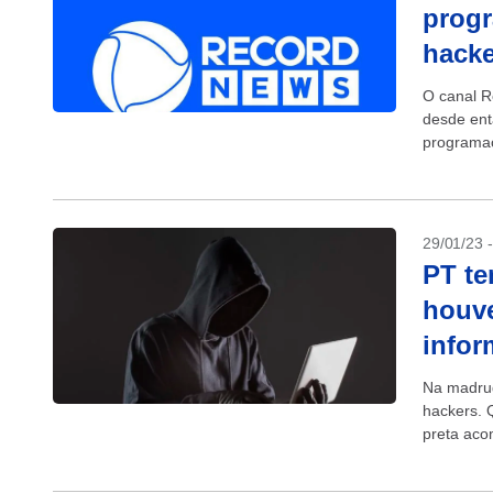
progr
hacke
O canal R
desde ent
programaç
acordo...
29/01/23 
PT te
houve
info
Na madrug
hackers. 
preta aco
“Eae...