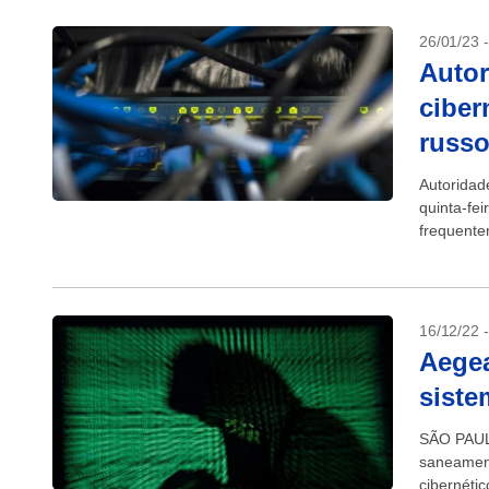
26/01/23 
Autor
ciber
russo
Autoridad
quinta-fe
frequente
phishing”,
16/12/22 
Aegea
siste
SÃO PAUL
saneament
cibernéti