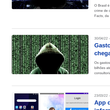
O Brasil 
crime de 
Facts, da
semestre 
30/04/22 
Gasto
chega
Os gastos
bilhões a
consultor
que é inve
23/03/22 
App d