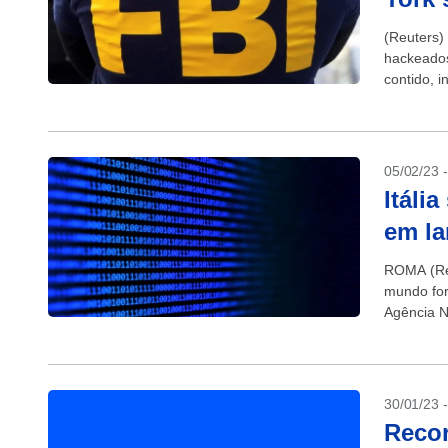
(Reuters)
hackeados
contido, i
ciente...
05/02/23 
Itáli
em la
ROMA (Reu
mundo for
Agência N
domingo, 
30/01/23 
Recor