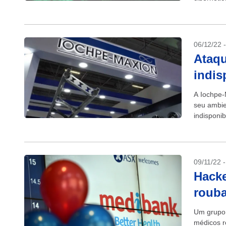
sistemas j
06/12/22 
Ataqu
indis
A Iochpe-
seu ambie
indisponi
unidades n
09/11/22 
Hack
rouba
Um grupo 
médicos r