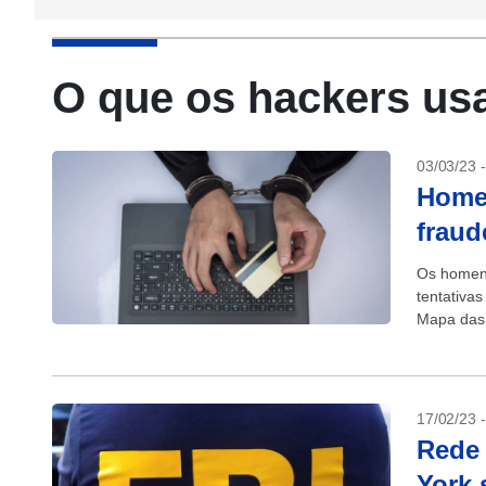
O que os hackers us
03/03/23 
Homen
fraud
Os homens
tentativas
Mapa das 
verificaçã
17/02/23 
Rede
York 