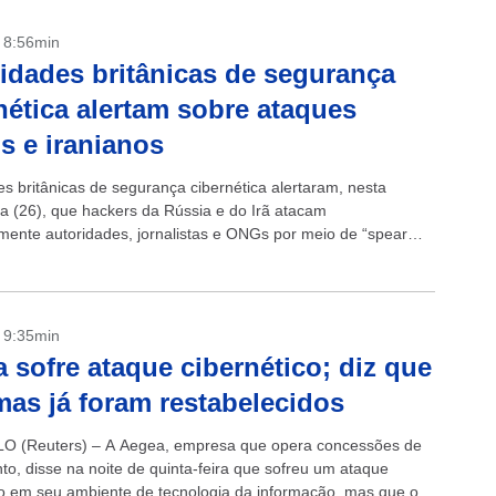
- 8:56min
idades britânicas de segurança
nética alertam sobre ataques
s e iranianos
es britânicas de segurança cibernética alertaram, nesta
ira (26), que hackers da Rússia e do Irã atacam
mente autoridades, jornalistas e ONGs por meio de “spear
 sistemas sofisticados de hackers projetados para atrair...
- 9:35min
 sofre ataque cibernético; diz que
mas já foram restabelecidos
O (Reuters) – A Aegea, empresa que opera concessões de
o, disse na noite de quinta-feira que sofreu um ataque
co em seu ambiente de tecnologia da informação, mas que os