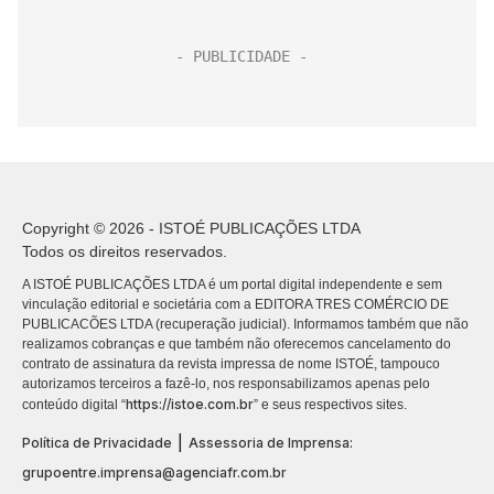
Copyright © 2026 - ISTOÉ PUBLICAÇÕES LTDA
Todos os direitos reservados.
A ISTOÉ PUBLICAÇÕES LTDA é um portal digital independente e sem
vinculação editorial e societária com a EDITORA TRES COMÉRCIO DE
PUBLICACÕES LTDA (recuperação judicial). Informamos também que não
realizamos cobranças e que também não oferecemos cancelamento do
contrato de assinatura da revista impressa de nome ISTOÉ, tampouco
autorizamos terceiros a fazê-lo, nos responsabilizamos apenas pelo
https://istoe.com.br
conteúdo digital “
” e seus respectivos sites.
|
Política de Privacidade
Assessoria de Imprensa:
grupoentre.imprensa@agenciafr.com.br