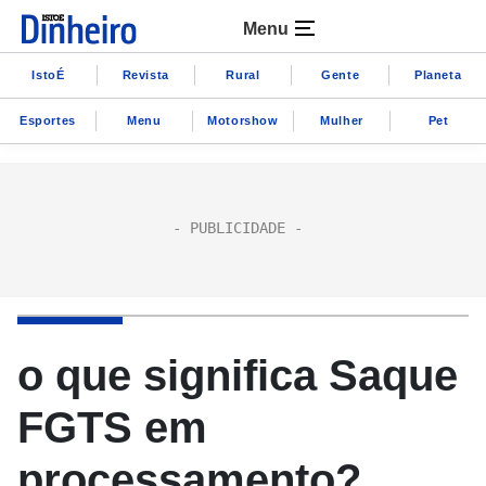
Menu
IstoÉ
Revista
Rural
Gente
Planeta
Esportes
Menu
Motorshow
Mulher
Pet
o que significa Saque
FGTS em
processamento?