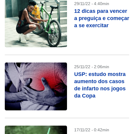
29/11/22 - 4:40min
12 dicas para vencer
a preguiça e começar
a se exercitar
25/11/22 - 2:06min
USP: estudo mostra
aumento dos casos
de infarto nos jogos
da Copa
17/11/22 - 0:42min