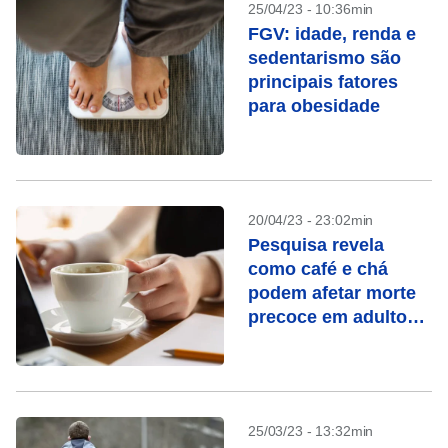
25/04/23 - 10:36min
FGV: idade, renda e
sedentarismo são
principais fatores
para obesidade
20/04/23 - 23:02min
Pesquisa revela
como café e chá
podem afetar morte
precoce em adultos
com diabetes
25/03/23 - 13:32min