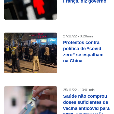
França, diz governo
27/11/22 - 9:28min
Protestos contra
política de “covid
zero” se espalham
na China
25/11/22 - 13:01min
Saúde não comprou
doses suficientes de
vacina anticovid para