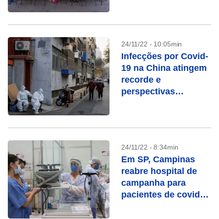
efeitos devastadores
na educação, diz
Cepal
24/11/22 - 10:05min
Infecções por Covid-
19 na China atingem
recorde e
perspectivas
econômicas pioram
24/11/22 - 8:34min
Em SP, Campinas
reabre hospital de
campanha para
pacientes de covid-
19