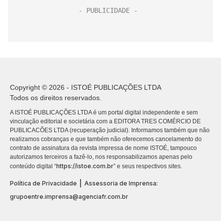
Copyright © 2026 - ISTOÉ PUBLICAÇÕES LTDA
Todos os direitos reservados.
A ISTOÉ PUBLICAÇÕES LTDA é um portal digital independente e sem
vinculação editorial e societária com a EDITORA TRES COMÉRCIO DE
PUBLICACÕES LTDA (recuperação judicial). Informamos também que não
realizamos cobranças e que também não oferecemos cancelamento do
contrato de assinatura da revista impressa de nome ISTOÉ, tampouco
autorizamos terceiros a fazê-lo, nos responsabilizamos apenas pelo
https://istoe.com.br
conteúdo digital “
” e seus respectivos sites.
|
Política de Privacidade
Assessoria de Imprensa:
grupoentre.imprensa@agenciafr.com.br