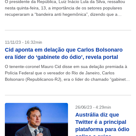
O presidente da República, Luiz Inácio Lula da Silva, ressaltou
nesta quinta-feira, 13, a importância de os setores populares
recuperaram a “bandeira anti hegemônica”, dizendo que a
contestação da ordem vigente não deve ser...
11/11/23 - 16:32min
Cid aponta em delação que Carlos Bolsonaro
era líder do ‘gabinete do ódio’, revela portal
O tenente-coronel Mauro Cid disse em sua delação premiada à
Polícia Federal que o vereador do Rio de Janeiro, Carlos
Bolsonaro (Republicanos-RJ), era o líder do chamado “gabinete
do ódio”, grupo de assessores do...
26/06/23 - 4:29min
Austrália diz que
Twitter é a principal
plataforma para ódio