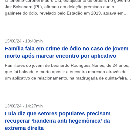
O tenente-coronel Mauro Cid, ex-ajudante de ordens no governo
Jair Bolsonaro (PL), afirmou em delação premiada que o
gabinete do ódio, revelado pelo Estadão em 2019, atuava em
uma “salinha pequenininha” que “não tinha...
15/06/24 - 19:49min
Família fala em crime de ódio no caso de jovem
morto após marcar encontro por aplicativo
Familiares do jovem de Leonardo Rodrigues Nunes, de 24 anos,
que foi baleado e morto após ir a encontro marcado através de
um aplicativo de relacionamento, na madrugada de quinta-feira,
13, em São Paulo,...
13/06/24 - 14:27min
Lula diz que setores populares precisam
recuperar ‘bandeira anti hegemônica’ da
extrema direita