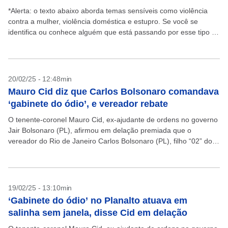
*Alerta: o texto abaixo aborda temas sensíveis como violência
contra a mulher, violência doméstica e estupro. Se você se
identifica ou conhece alguém que está passando por esse tipo de
problema, ligue 180 e...
20/02/25 - 12:48min
Mauro Cid diz que Carlos Bolsonaro comandava
‘gabinete do ódio’, e vereador rebate
O tenente-coronel Mauro Cid, ex-ajudante de ordens no governo
Jair Bolsonaro (PL), afirmou em delação premiada que o
vereador do Rio de Janeiro Carlos Bolsonaro (PL), filho “02” do
ex-chefe do Executivo, era o...
19/02/25 - 13:10min
‘Gabinete do ódio’ no Planalto atuava em
salinha sem janela, disse Cid em delação