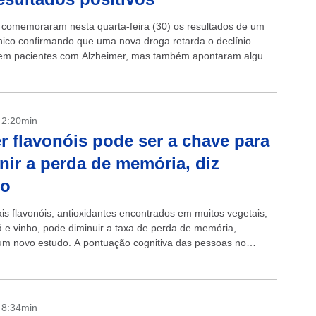
s comemoraram nesta quarta-feira (30) os resultados de um
ínico confirmando que uma nova droga retarda o declínio
 em pacientes com Alzheimer, mas também apontaram alguns
laterais importantes. Os resultados completos...
- 2:20min
 flavonóis pode ser a chave para
nir a perda de memória, diz
do
s flavonóis, antioxidantes encontrados em muitos vegetais,
há e vinho, pode diminuir a taxa de perda de memória,
m novo estudo. A pontuação cognitiva das pessoas no
e comeram mais...
- 8:34min