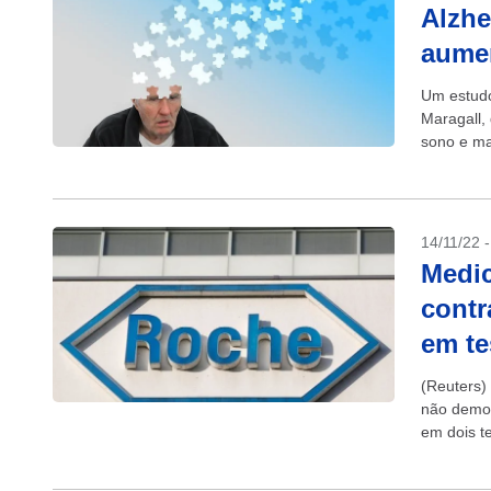
Alzhe
aumen
Um estud
Maragall,
sono e ma
pesquisa f
14/11/22 
Medic
contr
em te
(Reuters)
não demon
em dois te
em uma...