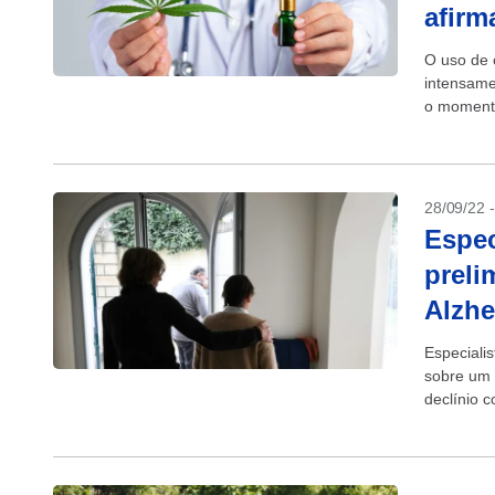
afir
O uso de 
intensame
o momento
há evidênc
28/09/22 
Espec
preli
Alzhe
Especiali
sobre um 
declínio 
objetivo.