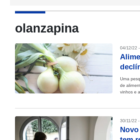
olanzapina
04/12/22 
Alime
declí
Uma pesqu
de alimen
vinhos e 
lenta de de
30/11/22 
Novo 
tem r