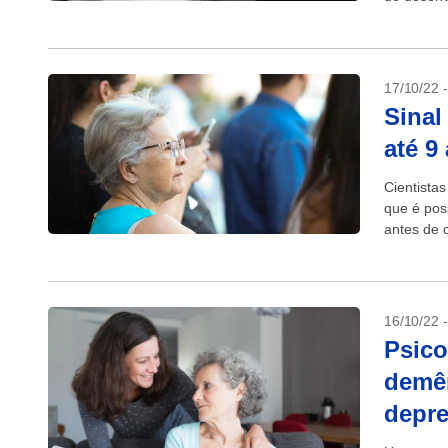
em ativida
17/10/22 
Sinal
até 9
Cientista
que é pos
antes de 
Alzheimer.
16/10/22 
Psico
demên
depre