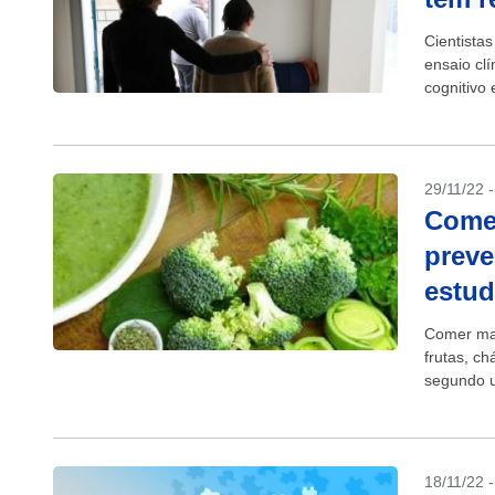
Cientista
ensaio cl
cognitivo
efeitos co
29/11/22 
Comer
preve
estu
Comer mai
frutas, c
segundo u
estudo qu
18/11/22 