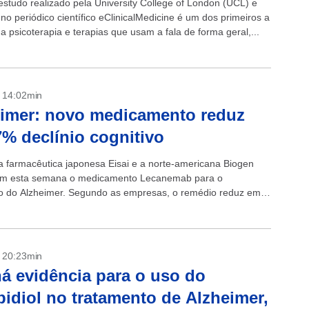
studo realizado pela University College of London (UCL) e
no periódico científico eClinicalMedicine é um dos primeiros a
 a psicoterapia e terapias que usam a fala de forma geral,...
- 14:02min
imer: novo medicamento reduz
% declínio cognitivo
 farmacêutica japonesa Eisai e a norte-americana Biogen
am esta semana o medicamento Lecanemab para o
o do Alzheimer. Segundo as empresas, o remédio reduz em
ínio cognitivo de pacientes nos...
- 20:23min
á evidência para o uso do
idiol no tratamento de Alzheimer,