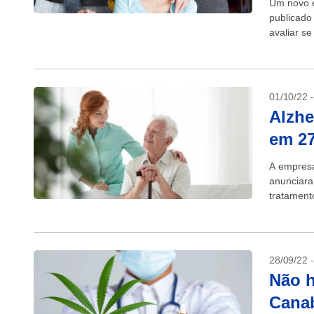
Um novo e
publicado 
avaliar se
01/10/22 
Alzhe
em 27
A empresa
anunciar
tratament
27% o decl
28/09/22 
Não h
Canab