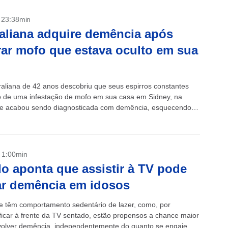
- 23:38min
aliana adquire demência após
rar mofo que estava oculto em sua
aliana de 42 anos descobriu que seus espirros constantes
o de uma infestação de mofo em sua casa em Sidney, na
, e acabou sendo diagnosticada com demência, esquecendo
 o...
- 1:00min
o aponta que assistir à TV pode
r demência em idosos
e têm comportamento sedentário de lazer, como, por
ficar à frente da TV sentado, estão propensos a chance maior
olver demência, independentemente do quanto se engajem