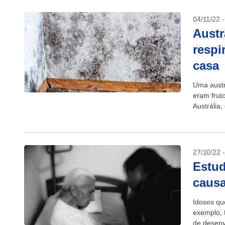
04/11/22 
Austr
respi
casa
Uma austr
eram frut
Austrália
até mesmo
27/10/22 
Estud
causa
Idosos qu
exemplo, 
de desenv