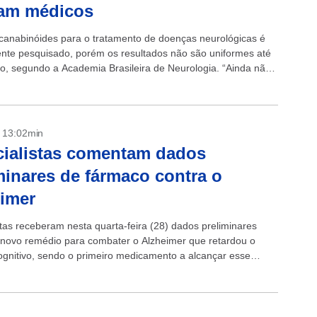
mam médicos
canabinóides para o tratamento de doenças neurológicas é
nte pesquisado, porém os resultados não são uniformes até
, segundo a Academia Brasileira de Neurologia. “Ainda não
ia científica que...
- 13:02min
ialistas comentam dados
minares de fármaco contra o
imer
stas receberam nesta quarta-feira (28) dados preliminares
novo remédio para combater o Alzheimer que retardou o
cognitivo, sendo o primeiro medicamento a alcançar esse
 O tratamento, chamado lecanemab, foi testado...