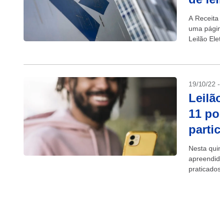
A Receita
uma págin
Leilão Ele
incluindo..
19/10/22 
Leilã
11 po
parti
Nesta quin
apreendid
praticado
desde veíc