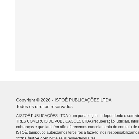
Copyright © 2026 - ISTOÉ PUBLICAÇÕES LTDA
Todos os direitos reservados.
A ISTOÉ PUBLICAÇÕES LTDA é um portal digital independente e sem vin
TRES COMÉRCIO DE PUBLICACÕES LTDA (recuperação judicial). Info
cobranças e que também não oferecemos cancelamento do contrato de a
ISTOÉ, tampouco autorizamos terceiros a fazê-lo, nos responsabilizamos
https://istoe.com.br
“
” e seus respectivos sites.