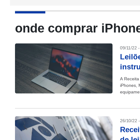
onde comprar iPhon
09/11/22 
Leilõ
instr
A Receita
iPhones, 
equipamen
podem ser 
26/10/22 
Recei
de le