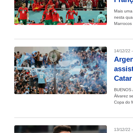
Mais uma 
nesta quar
Marrocos a
14/12/22 
Argen
assis
Catar
BUENOS AI
Álvarez se
Copa do M
13/12/22 