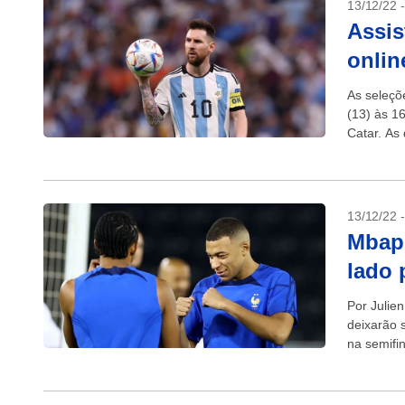
13/12/22 
Assis
onlin
As seleçõ
(13) às 1
Catar. As 
13/12/22 
Mbapp
lado 
Por Julie
deixarão 
na semifi
tentar...