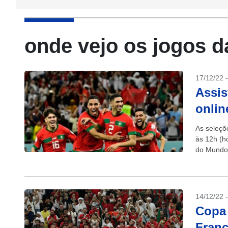
onde vejo os jogos d
17/12/22 
Assis
onlin
As seleçõ
às 12h (ho
do Mundo 
14/12/22 
Copa 
Franç