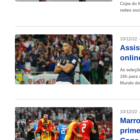
Copa do M
redes soci
10/12/22 
Assis
onlin
As seleçõ
16h para 
Mundo do 
10/12/22 
Marro
prime