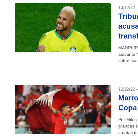
13/12/22 
Tribu
acusa
trans
MADRI (Re
atacante 
sobre sua
que...
12/12/22 
Marro
Copa 
Por Mitch
grandes s
croatas d