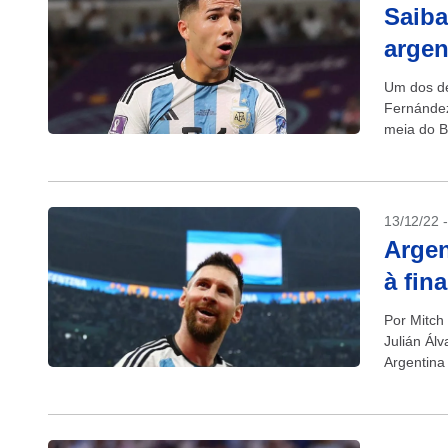
Saiba
argen
Um dos de
Fernández
meia do B
13/12/22 
Argen
à fin
Por Mitch 
Julián Ál
Argentina 