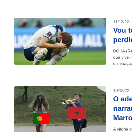
data antes
11/12/22 
Vou t
perdi
DOHA (Reu
que viver
eliminaçã
10/12/22 
O ade
narra
Marro
A vitória 