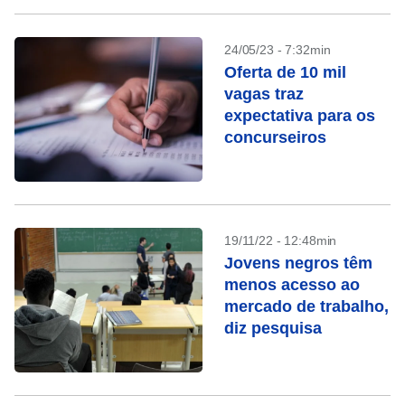
24/05/23 - 7:32min
Oferta de 10 mil
vagas traz
expectativa para os
concurseiros
19/11/22 - 12:48min
Jovens negros têm
menos acesso ao
mercado de trabalho,
diz pesquisa