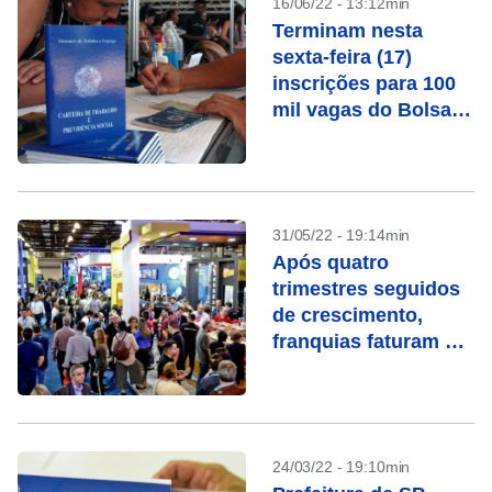
16/06/22 - 13:12min
Terminam nesta
sexta-feira (17)
inscrições para 100
mil vagas do Bolsa
Trabalho
31/05/22 - 19:14min
Após quatro
trimestres seguidos
de crescimento,
franquias faturam R$
188,5 bilhões em 12
meses
24/03/22 - 19:10min