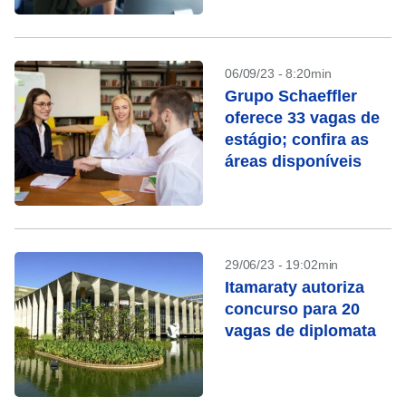
06/09/23 - 8:20min
Grupo Schaeffler
oferece 33 vagas de
estágio; confira as
áreas disponíveis
29/06/23 - 19:02min
Itamaraty autoriza
concurso para 20
vagas de diplomata