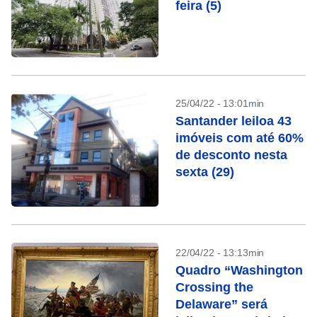
feira (5)
25/04/22 - 13:01min
Santander leiloa 43
imóveis com até 60%
de desconto nesta
sexta (29)
22/04/22 - 13:13min
Quadro “Washington
Crossing the
Delaware” será