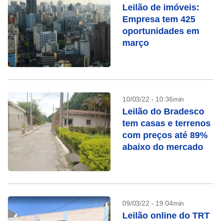
Leilão de imóveis:
Empresa tem 425
oportunidades em
março
10/03/22 - 10:36min
Leilão do Bradesco
tem casas e terrenos
com preços até 89%
abaixo do mercado
09/03/22 - 19:04min
Leilão online do TRT