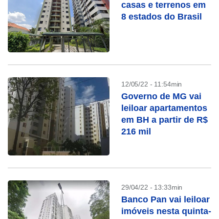
casas e terrenos em
8 estados do Brasil
12/05/22 - 11:54min
Governo de MG vai
leiloar apartamentos
em BH a partir de R$
216 mil
29/04/22 - 13:33min
Banco Pan vai leiloar
imóveis nesta quinta-