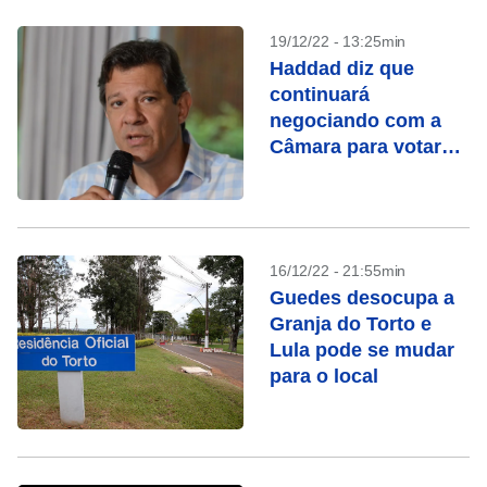
19/12/22 - 13:25min
Haddad diz que
continuará
negociando com a
Câmara para votar
PEC nesta semana
16/12/22 - 21:55min
Guedes desocupa a
Granja do Torto e
Lula pode se mudar
para o local