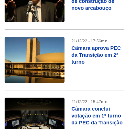
de construção de
novo arcabouço
21/12/22 - 17:56min
Câmara aprova PEC
da Transição em 2º
turno
21/12/22 - 15:47min
Câmara conclui
votação em 1º turno
da PEC da Transição