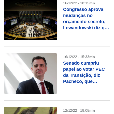
16/12/22 - 18:15min
Congresso aprova
mudanças no
orçamento secreto;
Lewandowski diz que
fatos novos devem
ser considerados no
STF
16/12/22 - 15:33min
Senado cumpriu
papel ao votar PEC
da Transição, diz
Pacheco, que
acredita em
aprovação na
Câmara
12/12/22 - 18:05min