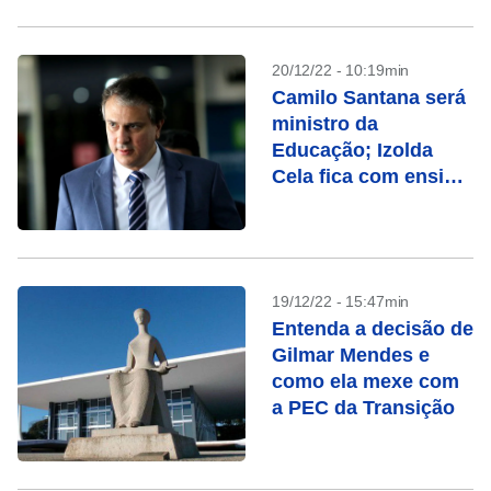
20/12/22 - 10:19min
Camilo Santana será
ministro da
Educação; Izolda
Cela fica com ensino
básico
19/12/22 - 15:47min
Entenda a decisão de
Gilmar Mendes e
como ela mexe com
a PEC da Transição