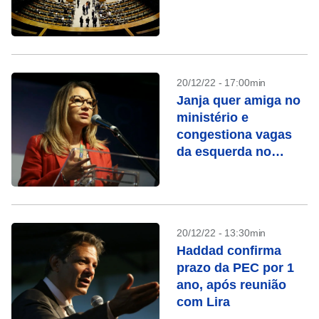
20/12/22 - 17:00min
Janja quer amiga no
ministério e
congestiona vagas
da esquerda no
governo
20/12/22 - 13:30min
Haddad confirma
prazo da PEC por 1
ano, após reunião
com Lira