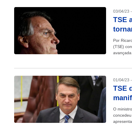
03/04/23 
TSE 
torna
Por Ricard
(TSE) con
avançada 
ter feito, 
01/04/23 
TSE d
manif
O ministro
concedeu 
apresenta
inelegibil