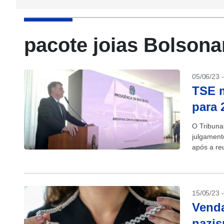
pacote joias Bolsona
05/06/23 
TSE m
para 
O Tribuna
julgament
após a re
no Palácio
15/05/23 
Venda
nazis