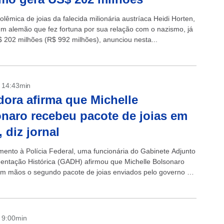
lêmica de joias da falecida milionária austríaca Heidi Horten,
um alemão que fez fortuna por sua relação com o nazismo, já
 202 milhões (R$ 992 milhões), anunciou nesta...
- 14:43min
dora afirma que Michelle
naro recebeu pacote de joias em
 diz jornal
ento à Polícia Federal, uma funcionária do Gabinete Adjunto
ntação Histórica (GADH) afirmou que Michelle Bolsonaro
m mãos o segundo pacote de joias enviados pelo governo da
dita. De acordo...
- 9:00min