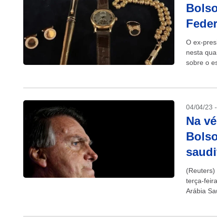
Bolso
Feder
O ex-presi
nesta quar
sobre o e
março....
04/04/23 
Na vé
Bolso
saudi
(Reuters)
terça-fei
Arábia Sa
determina