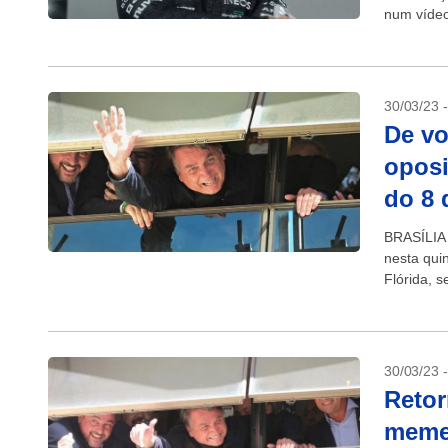
num vídeo 
30/03/23 
De vo
oposi
do 8 
BRASÍLIA 
nesta quin
Flórida, 
sede do P
30/03/23 
Retor
memes