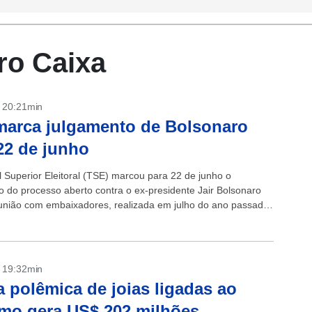
ro Caixa
- 20:21min
arca julgamento de Bolsonaro
22 de junho
l Superior Eleitoral (TSE) marcou para 22 de junho o
o do processo aberto contra o ex-presidente Jair Bolsonaro
união com embaixadores, realizada em julho do ano passado,
 da...
- 19:32min
 polêmica de joias ligadas ao
mo gera US$ 202 milhões