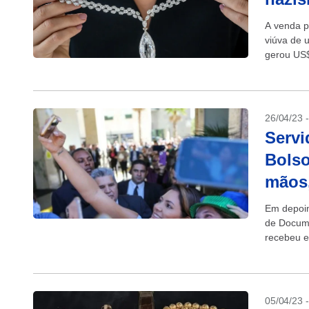
A venda po
viúva de 
gerou US$
26/04/23 
Servi
Bolso
mãos,
Em depoim
de Docume
recebeu e
Arábia Sau
05/04/23 