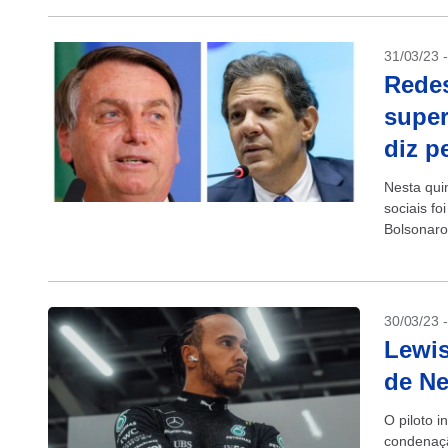
31/03/23 
Redes
super
diz p
Nesta quin
sociais fo
Bolsonaro 
30/03/23 
Lewi
de Ne
O piloto 
condenação