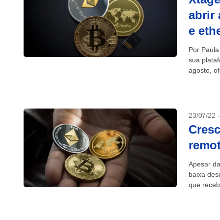
abrir
e eth
Por Paula
sua plata
agosto, o
23/07/22 
Cresc
remo
Apesar da
baixa des
que receb
2021...