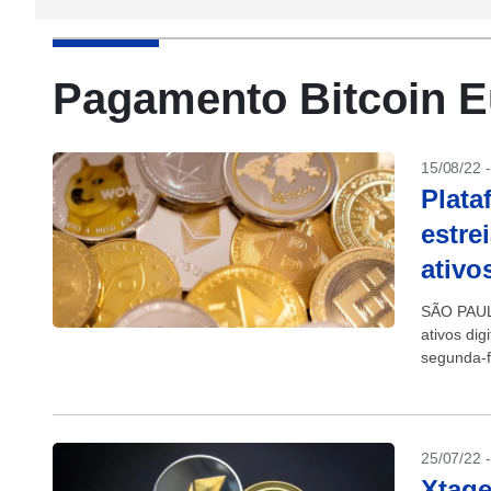
Pagamento Bitcoin 
15/08/22 
Plata
estre
ativo
SÃO PAULO
ativos di
segunda-f
ativos....
25/07/22 
Xtage