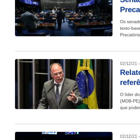
Preca
Os senado
texto-bas
Precatóri
um mínimo
02/12/21 
Relat
refer
O líder d
(MDB-PE),
que poder
2022....
02/12/21 