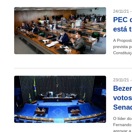
24/11/21 
PEC d
está 
A Propost
prevista 
Constitui
lugar à ca
23/11/21 
Bezer
votos
Sena
O líder d
Fernando 
aprovar a