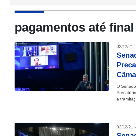
pagamentos até final
02/12/21 
Senad
Preca
Câma
O Senado 
Precatóri
a tramita
02/12/21 
Senad