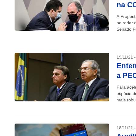
na CC
A Propost
no radar 
Senado Fe
importante
19/11/21 
Enten
a PEC
Para acel
espécie d
mais robu
18/11/21 