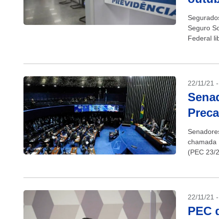
Segurados
Seguro So
Federal l
para pagar
22/11/21 
Senad
Preca
Senadores
chamada P
(PEC 23/2
regras do 
22/11/21 
PEC d