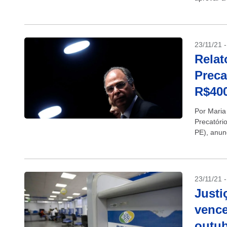
23/11/21 
Relat
Preca
R$40
Por Maria
Precatóri
PE), anun
texto da P
23/11/21 
Justi
vence
outu