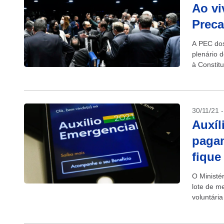
Ao vi
Preca
A PEC dos 
plenário 
à Constitu
30/11/21 
Auxíl
pagam
fique
O Ministér
lote de m
voluntári
Documento