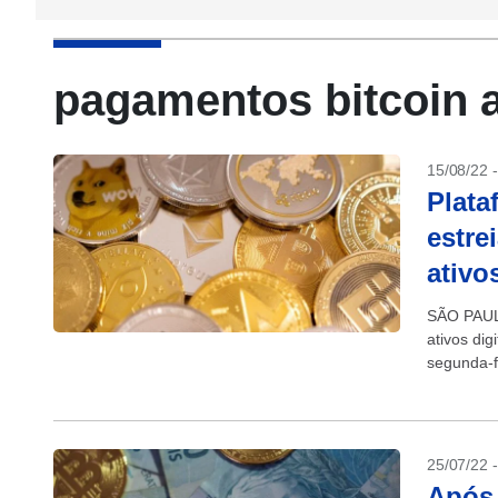
pagamentos bitcoin a
15/08/22 
Plata
estre
ativo
SÃO PAULO
ativos di
segunda-f
ativos....
25/07/22 
Após 