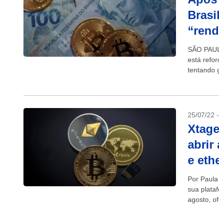
Brasi
“rend
SÃO PAULO
está refo
tentando 
com o mom
25/07/22 
Xtage
abrir
e eth
Por Paula
sua plata
agosto, o