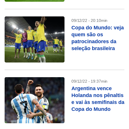
09/12/22 - 20:10min
Copa do Mundo: veja
quem são os
patrocinadores da
seleção brasileira
09/12/22 - 19:37min
Argentina vence
Holanda nos pênaltis
e vai às semifinais da
Copa do Mundo