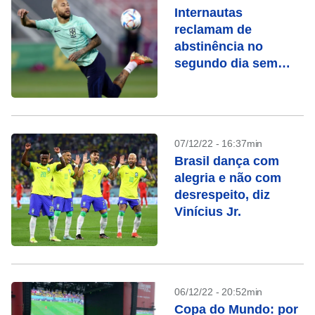
Internautas
reclamam de
abstinência no
segundo dia sem
Copa do Mundo
07/12/22 - 16:37min
Brasil dança com
alegria e não com
desrespeito, diz
Vinícius Jr.
06/12/22 - 20:52min
Copa do Mundo: por