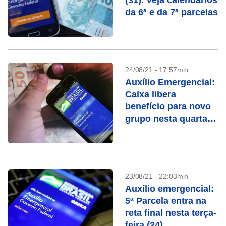
(31). Veja calendários
da 6ª e da 7ª parcelas
24/08/21 - 17:57min
Auxílio Emergencial:
Caixa libera
benefício para novo
grupo nesta quarta-
feira (25)
23/08/21 - 22:03min
Auxílio emergencial:
5ª Parcela entra na
reta final nesta terça-
feira (24)