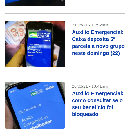
21/08/21 - 17:52min
Auxílio Emergencial:
Caixa deposita 5ª
parcela a novo grupo
neste domingo (22)
20/08/21 - 18:41min
Auxílio Emergencial:
como consultar se o
seu benefício foi
bloqueado