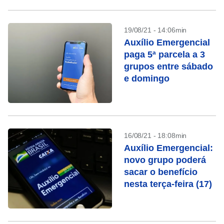
19/08/21 - 14:06min
Auxílio Emergencial
paga 5ª parcela a 3
grupos entre sábado
e domingo
16/08/21 - 18:08min
Auxílio Emergencial:
novo grupo poderá
sacar o benefício
nesta terça-feira (17)