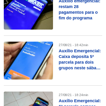
Auxílio emergencial:
restam 28
pagamentos para o
fim do programa
27/08/21 - 18:42min
Auxílio Emergencial:
Caixa deposita 5ª
parcela para dois
grupos neste sábado
(28)
27/08/21 - 18:24min
Auxílio Emergencial: