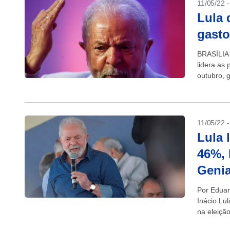
11/05/22 
Lula 
gasto
BRASÍLIA 
lidera as 
outubro, 
gastos...
11/05/22 
Lula 
46%, 
Genia
Por Eduar
Inácio Lul
na eleiçã
vantagem.