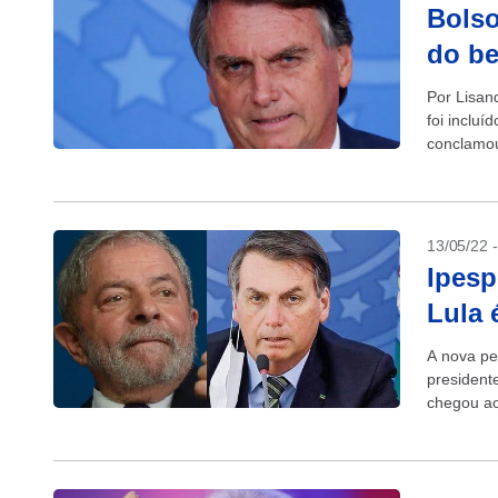
Bolso
do be
Por Lisan
foi incluí
conclamou
unir...
13/05/22 
Ipesp
Lula 
A nova pe
president
chegou ao
do último.