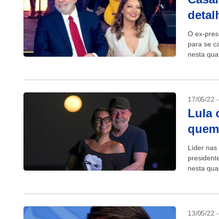
detal
O ex-pres
para se c
nesta quar
vazaram..
17/05/22 
Lula 
quem 
Líder nas
presidente
nesta quar
13/05/22 