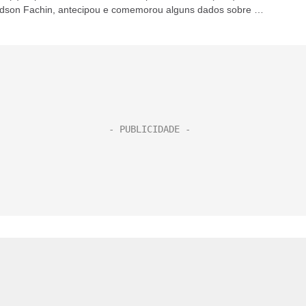
Edson Fachin, antecipou e comemorou alguns dados sobre o
o de eleitores, durante...