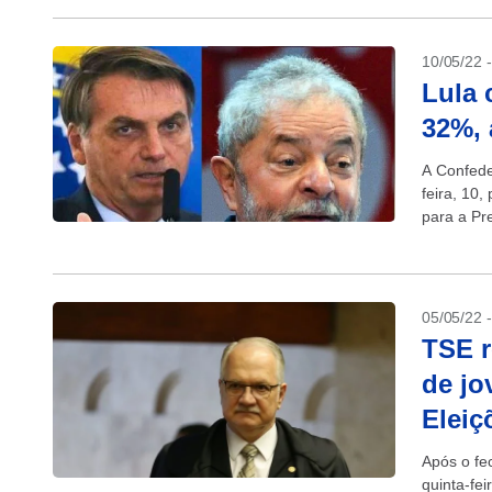
10/05/22 
Lula 
32%, 
A Confede
feira, 10,
para a Pr
que Bolso
05/05/22 
TSE r
de jo
Eleiç
Após o fe
quinta-fei