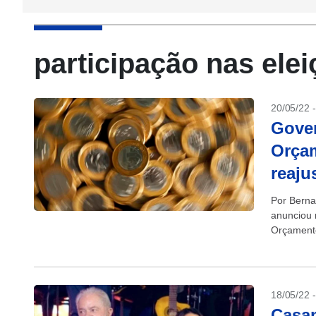
participação nas ele
20/05/22 
Gover
Orça
reaju
Por Berna
anunciou 
Orçamento
conforme r
18/05/22 
Casam