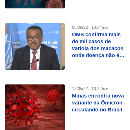
08/06/22 - 10:54min
OMS confirma mais
de mil casos de
varíola dos macacos
onde doença não é
endêmica
12/05/22 - 13:22min
Minas encontra nova
variante da Ômicron
circulando no Brasil