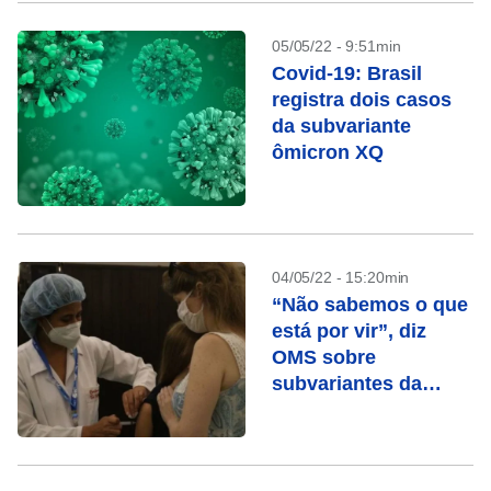
05/05/22 - 9:51min
Covid-19: Brasil
registra dois casos
da subvariante
ômicron XQ
04/05/22 - 15:20min
“Não sabemos o que
está por vir”, diz
OMS sobre
subvariantes da
Ômicron