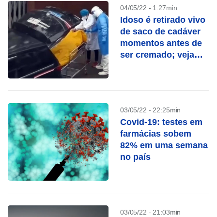
04/05/22 - 1:27min
Idoso é retirado vivo
de saco de cadáver
momentos antes de
ser cremado; veja
vídeo
03/05/22 - 22:25min
Covid-19: testes em
farmácias sobem
82% em uma semana
no país
03/05/22 - 21:03min