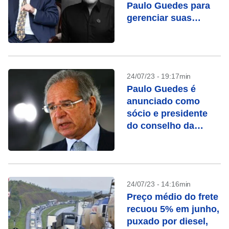
Paulo Guedes para
gerenciar suas
dívidas
24/07/23 - 19:17min
Paulo Guedes é
anunciado como
sócio e presidente
do conselho da
holding Legend
Capital
24/07/23 - 14:16min
Preço médio do frete
recuou 5% em junho,
puxado por diesel,