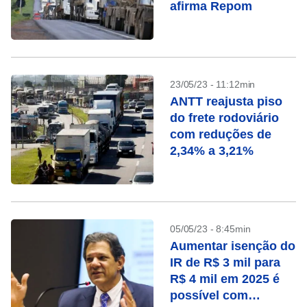
afirma Repom
23/05/23 - 11:12min
ANTT reajusta piso
do frete rodoviário
com reduções de
2,34% a 3,21%
05/05/23 - 8:45min
Aumentar isenção do
IR de R$ 3 mil para
R$ 4 mil em 2025 é
possível com