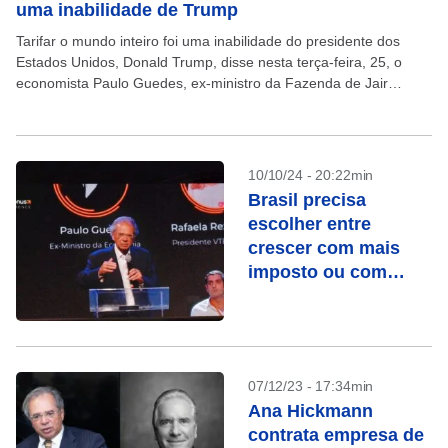
uma inabilidade de Trump
Tarifar o mundo inteiro foi uma inabilidade do presidente dos
Estados Unidos, Donald Trump, disse nesta terça-feira, 25, o
economista Paulo Guedes, ex-ministro da Fazenda de Jair
Bolsonaro e sócio fundador da gestora YvY...
10/10/24 - 20:22min
Brasil precisa
escolher entre
crescer com mais
imposto ou com
iniciativa
privada, diz Guedes
07/12/23 - 17:34min
Ana Hickmann
contrata empresa de