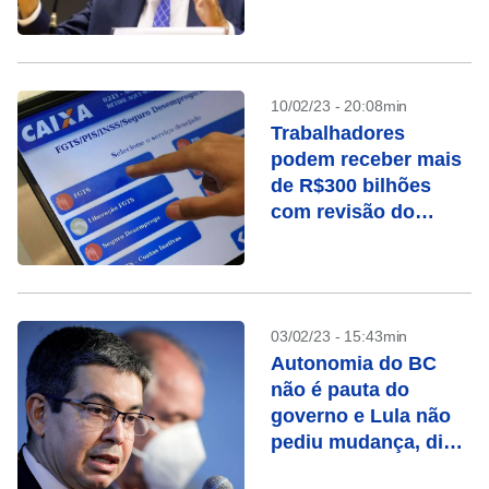
reforma, diz Haddad
10/02/23 - 20:08min
Trabalhadores
podem receber mais
de R$300 bilhões
com revisão do
FGTS
03/02/23 - 15:43min
Autonomia do BC
não é pauta do
governo e Lula não
pediu mudança, diz
líder no Congresso