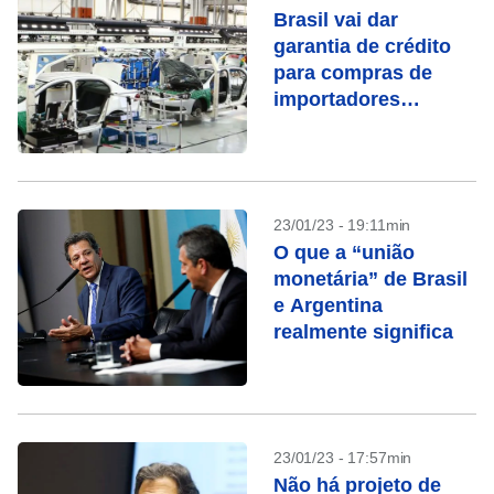
Brasil vai dar
garantia de crédito
para compras de
importadores
argentinos
23/01/23 - 19:11min
O que a “união
monetária” de Brasil
e Argentina
realmente significa
23/01/23 - 17:57min
Não há projeto de