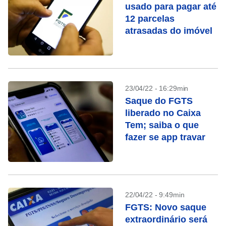
usado para pagar até
12 parcelas
atrasadas do imóvel
23/04/22 - 16:29min
Saque do FGTS
liberado no Caixa
Tem; saiba o que
fazer se app travar
22/04/22 - 9:49min
FGTS: Novo saque
extraordinário será