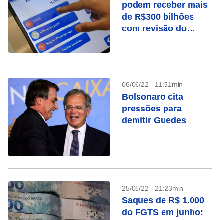
podem receber mais
de R$300 bilhões
com revisão do
FGTS
06/06/22 - 11:51min
Bolsonaro cita
pressões para
demitir Guedes
25/05/22 - 21:23min
Saques de R$ 1.000
do FGTS em junho: