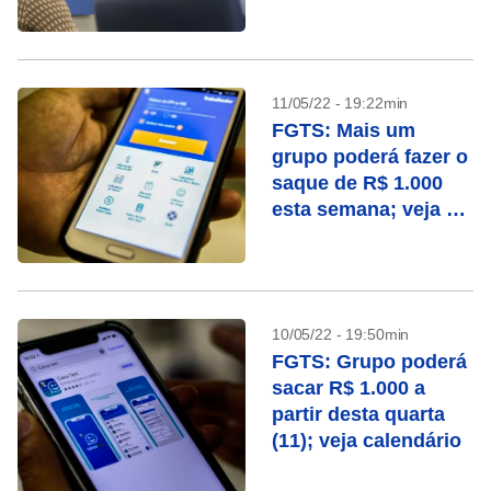
app
11/05/22 - 19:22min
FGTS: Mais um
grupo poderá fazer o
saque de R$ 1.000
esta semana; veja as
datas
10/05/22 - 19:50min
FGTS: Grupo poderá
sacar R$ 1.000 a
partir desta quarta
(11); veja calendário