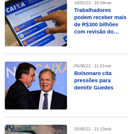
10/02/23 - 20:08min
Trabalhadores
podem receber mais
de R$300 bilhões
com revisão do
FGTS
06/06/22 - 11:51min
Bolsonaro cita
pressões para
demitir Guedes
25/05/22 - 21:23min