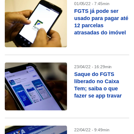
01/05/22 - 7:45min
FGTS já pode ser
usado para pagar até
12 parcelas
atrasadas do imóvel
23/04/22 - 16:29min
Saque do FGTS
liberado no Caixa
Tem; saiba o que
fazer se app travar
22/04/22 - 9:49min