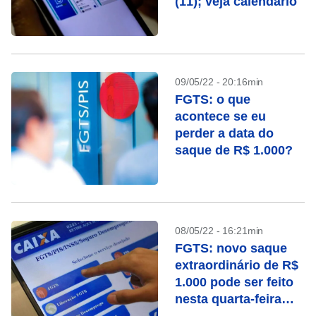
(11); veja calendário
09/05/22 - 20:16min
FGTS: o que
acontece se eu
perder a data do
saque de R$ 1.000?
08/05/22 - 16:21min
FGTS: novo saque
extraordinário de R$
1.000 pode ser feito
nesta quarta-feira