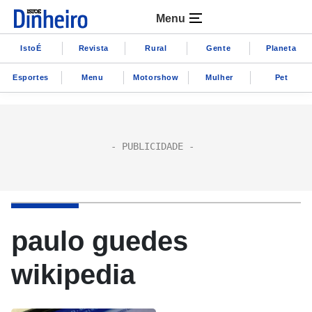
Menu
IstoÉ
Revista
Rural
Gente
Planeta
Esportes
Menu
Motorshow
Mulher
Pet
paulo guedes
wikipedia