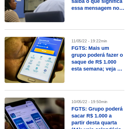
saiba o que significa
essa mensagem no
app
11/05/22 - 19:22min
FGTS: Mais um
grupo poderá fazer o
saque de R$ 1.000
esta semana; veja as
datas
10/05/22 - 19:50min
FGTS: Grupo poderá
sacar R$ 1.000 a
partir desta quarta