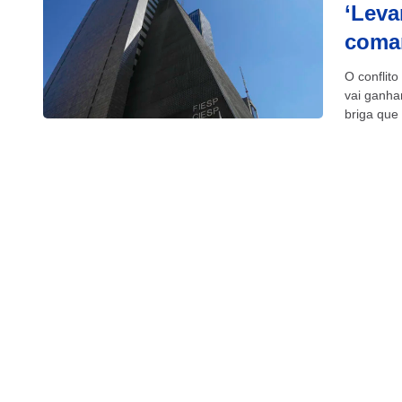
‘Leva
coma
O conflit
vai ganha
briga que