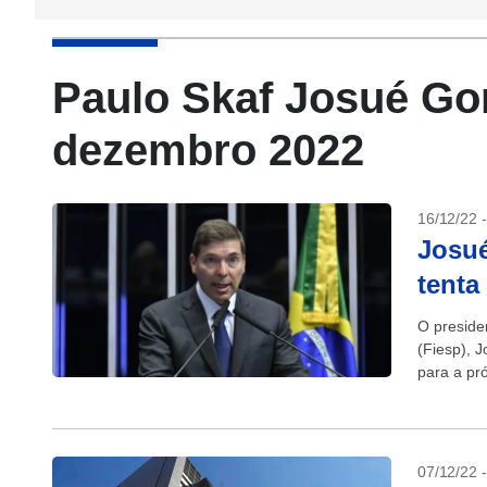
Paulo Skaf Josué Go
dezembro 2022
16/12/22 
Josu
tenta
O preside
(Fiesp), 
para a pr
reunião...
07/12/22 