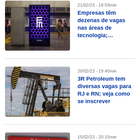
21/02/23 - 18:59min
Empresas têm
dezenas de vagas
nas áreas de
tecnologia;
candidate-se
20/02/23 - 19:40min
3R Petroleum tem
diversas vagas para
RJ e RN; veja como
se inscrever
15/02/23 - 20:15min