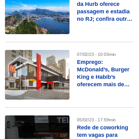
da Hurb oferece
passagem e estadia
no RJ; confira outras
oportunidades
07/02/23 - 10:03min
Emprego:
McDonald’s, Burger
King e Habib’s
oferecem mais de
400 vagas
05/02/23 - 17:59min
Rede de coworking
tem vagas para