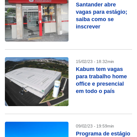
Santander abre
vagas para estágio;
saiba como se
inscrever
15/02/23 - 18:32min
Kabum tem vagas
para trabalho home
office e presencial
em todo o país
09/02/23 - 19:59min
Programa de estágio