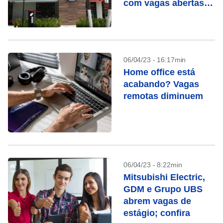
com vagas abertas;
confira
06/04/23 - 16:17min
Home office está
acabando? Vagas
remotas diminuem
06/04/23 - 8:22min
Mitsubishi Electric,
GDM e Grupo UBS
abrem vagas de
estágio; confira