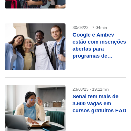
30/03/23 - 7:04min
Google e Ambev
estão com inscrições
abertas para
programas de
estágio
23/03/23 - 19:11min
Senai tem mais de
3.600 vagas em
cursos gratuitos EAD