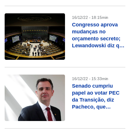
16/12/22 - 18:15min
Congresso aprova
mudanças no
orçamento secreto;
Lewandowski diz que
fatos novos devem
ser considerados no
STF
16/12/22 - 15:33min
Senado cumpriu
papel ao votar PEC
da Transição, diz
Pacheco, que
acredita em
aprovação na
Câmara