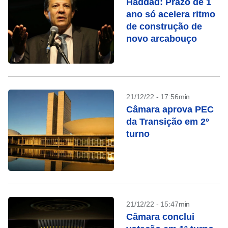
Haddad: Prazo de 1
ano só acelera ritmo
de construção de
novo arcabouço
21/12/22 - 17:56min
Câmara aprova PEC
da Transição em 2º
turno
21/12/22 - 15:47min
Câmara conclui