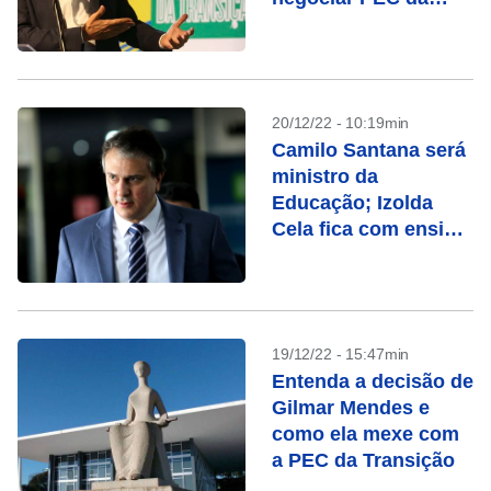
transição
20/12/22 - 10:19min
Camilo Santana será
ministro da
Educação; Izolda
Cela fica com ensino
básico
19/12/22 - 15:47min
Entenda a decisão de
Gilmar Mendes e
como ela mexe com
a PEC da Transição