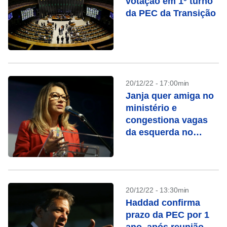
votação em 1º turno
da PEC da Transição
20/12/22 - 17:00min
Janja quer amiga no
ministério e
congestiona vagas
da esquerda no
governo
20/12/22 - 13:30min
Haddad confirma
prazo da PEC por 1