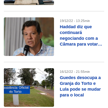
19/12/22 - 13:25min
Haddad diz que
continuará
negociando com a
Câmara para votar
PEC nesta semana
16/12/22 - 21:55min
Guedes desocupa a
Granja do Torto e
Lula pode se mudar
para o local