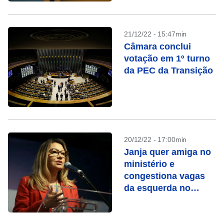
21/12/22 - 15:47min
Câmara conclui
votação em 1º turno
da PEC da Transição
20/12/22 - 17:00min
Janja quer amiga no
ministério e
congestiona vagas
da esquerda no
governo