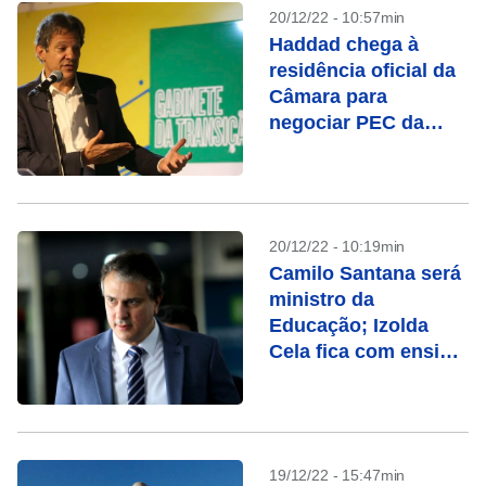
20/12/22 - 10:57min
Haddad chega à
residência oficial da
Câmara para
negociar PEC da
transição
20/12/22 - 10:19min
Camilo Santana será
ministro da
Educação; Izolda
Cela fica com ensino
básico
19/12/22 - 15:47min