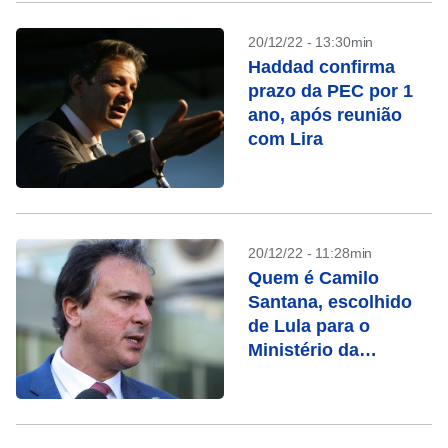
20/12/22 - 13:30min
Haddad confirma
prazo da PEC por 1
ano, após reunião
com Lira
20/12/22 - 11:28min
Quem é Camilo
Santana, escolhido
de Lula para o
Ministério da
Educação