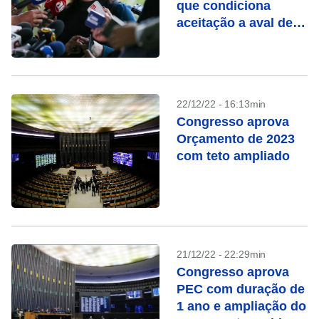
que condiciona
aceitação a aval de
Marina
22/12/22 - 16:13min
Congresso aprova
Orçamento de 2023
com teto ampliado
21/12/22 - 22:29min
Congresso aprova
PEC com duração de
1 ano e ampliação do