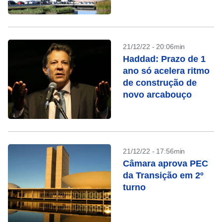
21/12/22 - 20:06min
Haddad: Prazo de 1
ano só acelera ritmo
de construção de
novo arcabouço
21/12/22 - 17:56min
Câmara aprova PEC
da Transição em 2º
turno