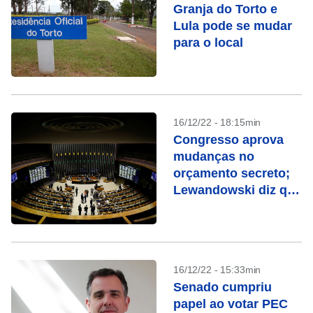
Granja do Torto e
Lula pode se mudar
para o local
16/12/22 - 18:15min
Congresso aprova
mudanças no
orçamento secreto;
Lewandowski diz que
fatos novos devem
ser considerados no
STF
16/12/22 - 15:33min
Senado cumpriu
papel ao votar PEC