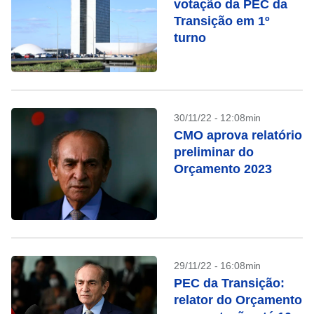
votação da PEC da
Transição em 1º
turno
30/11/22 - 12:08min
CMO aprova relatório
preliminar do
Orçamento 2023
29/11/22 - 16:08min
PEC da Transição:
relator do Orçamento