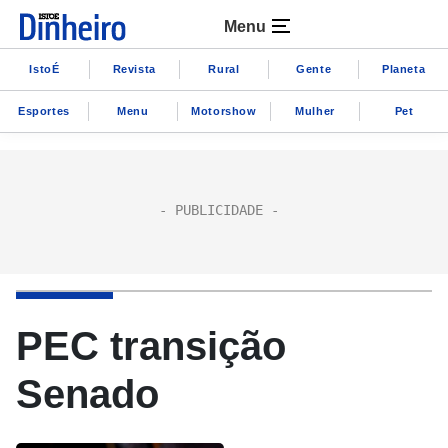
Menu
IstoÉ
Revista
Rural
Gente
Planeta
Esportes
Menu
Motorshow
Mulher
Pet
PEC transição
Senado