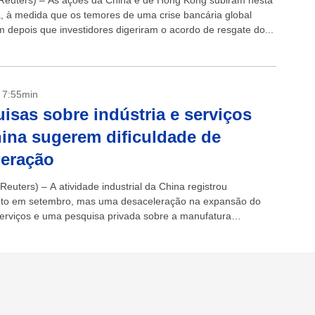
euters) – As ações da China e de Hong Kong subiram nesta
ra, à medida que os temores de uma crise bancária global
m depois que investidores digeriram o acordo de resgate do...
- 7:55min
isas sobre indústria e serviços
ina sugerem dificuldade de
peração
euters) – A atividade industrial da China registrou
nto em setembro, mas uma desaceleração na expansão do
serviços e uma pesquisa privada sobre a manufatura
 para um arrefecimento ainda maior...