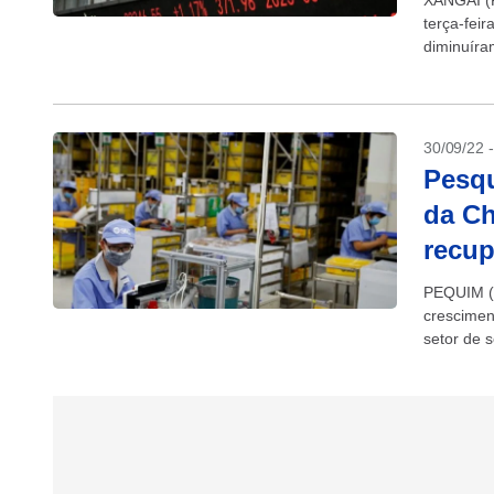
XANGAI (R
terça-fei
diminuíra
30/09/22 
Pesqu
da Ch
recu
PEQUIM (R
crescime
setor de 
apontaram