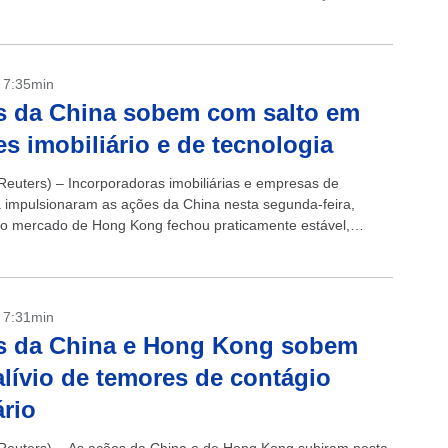
ma vez que...
- 7:35min
s da China sobem com salto em
es imobiliário e de tecnologia
euters) – Incorporadoras imobiliárias e empresas de
a impulsionaram as ações da China nesta segunda-feira,
o mercado de Hong Kong fechou praticamente estável,
e cortes inesperados na produção da Arábia Saudita...
- 7:31min
s da China e Hong Kong sobem
lívio de temores de contágio
rio