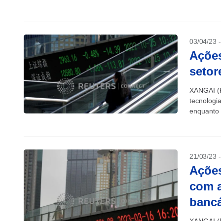
subiram u
03/04/23 
Açõe
setor
XANGAI (R
tecnologi
enquanto 
depois qu
21/03/23 
Açõe
com a
bancá