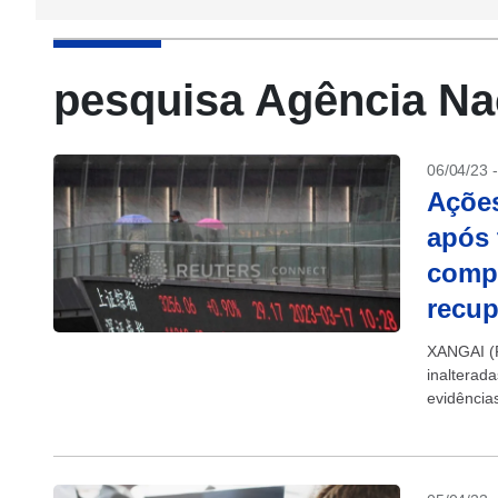
pesquisa Agência Nac
06/04/23 
Ações
após
comp
recu
XANGAI (R
inalterada
evidência
sino-amer
subindo. A