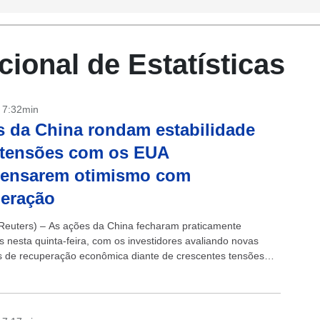
ional de Estatísticas
- 7:32min
 da China rondam estabilidade
 tensões com os EUA
ensarem otimismo com
peração
euters) – As ações da China fecharam praticamente
s nesta quinta-feira, com os investidores avaliando novas
s de recuperação econômica diante de crescentes tensões
icanas, enquanto os fabricantes de chips continuaram
s...