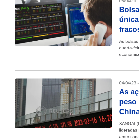
05/04/23 
Bolsa
única
fraco
As bolsas
quarta-fei
econômico
1,68%...
04/04/23 
As a
peso 
Chin
XANGAI (R
lideradas
americana